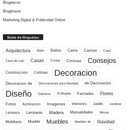
Blogitecno
Blogitravel
Marketing Digital & Publicidad Online
Nube de Etiquetas
Arquitectura
Camas
Baños
Cama
Baño
Casa
Consejos
Casas
Cocinas
Cocina
Casa de Lujo
Decoracion
Construccion
Cortinas
de Decoracion
Decoracion de
Decoraciones para Navidad
Diseño
Flores
Fachadas
El Mueble
Dulceros
Fotos
Imagenes
Interiores
Jardin
Iluminacion
Jardines
Madera
Lamparas
Manualidades
Lampara
Mesas
Muebles
Navidad
Mobiliario
Mueble
Muebles de