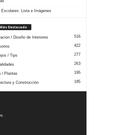
das
s Escolares: Lista e Imágenes
 Más Destacado
516
acion / Diseño de Interiores
422
orios
277
jos / Tips
263
lidades
195
n / Plantas
185
tectura y Construcción
es.