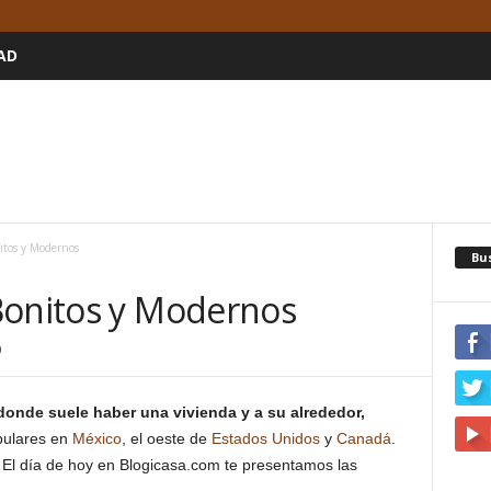
AD
itos y Modernos
Bu
Bonitos y Modernos
0
onde suele haber una vivienda y a su alrededor,
pulares en
México
, el oeste de
Estados Unidos
y
Canadá
.
 El día de hoy en Blogicasa.com te presentamos las