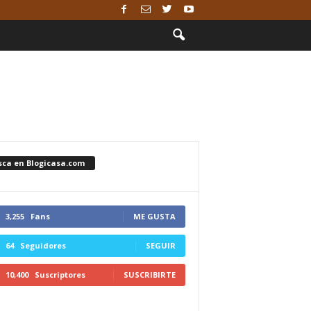
sca en Blogicasa.com
3,255
Fans
ME GUSTA
64
Seguidores
SEGUIR
10,400
Suscriptores
SUSCRIBIRTE