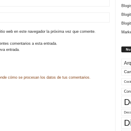
Blogi
Blogi
Blogit
sitio web en este navegador la próxima vez que comente.
Marke
ientes comentarios a esta entrada.
Nu
eva entrada.
Arq
Ca
nde cómo se procesan los datos de tus comentarios.
Coci
Con
D
Deco
D