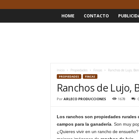
HOME
CONTACTO
PUBLICID
Inicio
Propiedades
Fincas
Ranchos de Lujo, Bon
PROPIEDADES
FINCAS
Ranchos de Lujo, 
Por
ARLECO PRODUCCIONES
1678
Los ranchos son propiedades rurales d
campos para la ganadería
. Son muy po
¿Quieres vivir en un rancho de ensueño?