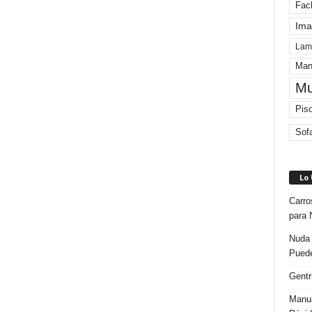
Fac
Ima
Lam
Man
Mu
Pis
Sof
Lo
Carro
para 
Nuda 
Puede
Gentr
Manua