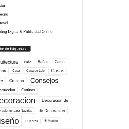
star
tecno
ravel
ting Digital & Publicidad Online
be de Etiquetas
uitectura
Baños
Cama
Baño
mas
Casas
Casa
Casa de Lujo
Consejos
Cocinas
na
struccion
Cortinas
ecoracion
Decoracion de
de Decoracion
raciones para Navidad
iseño
El Mueble
Dulceros