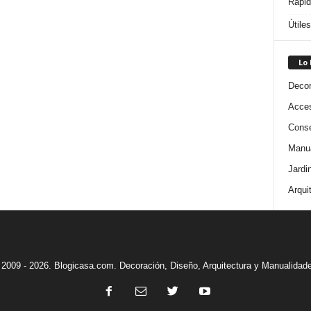
Rápi
Útile
Lo
Decor
Acces
Conse
Manua
Jardi
Arqui
2009 - 2026. Blogicasa.com. Decoración, Diseño, Arquitectura y Manualidad