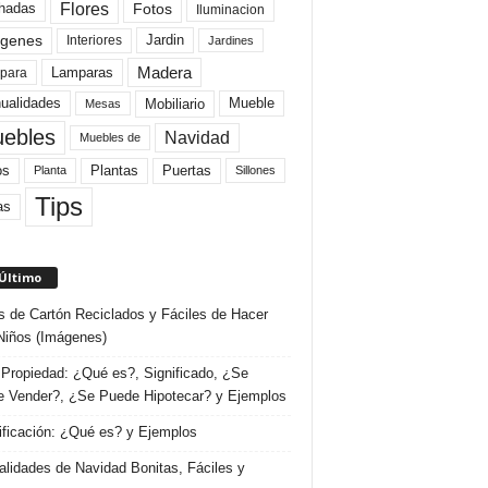
Flores
Fotos
hadas
Iluminacion
genes
Interiores
Jardin
Jardines
Madera
Lamparas
para
Mobiliario
ualidades
Mueble
Mesas
ebles
Navidad
Muebles de
Plantas
os
Puertas
Planta
Sillones
Tips
as
 Último
s de Cartón Reciclados y Fáciles de Hacer
Niños (Imágenes)
Propiedad: ¿Qué es?, Significado, ¿Se
 Vender?, ¿Se Puede Hipotecar? y Ejemplos
ificación: ¿Qué es? y Ejemplos
lidades de Navidad Bonitas, Fáciles y