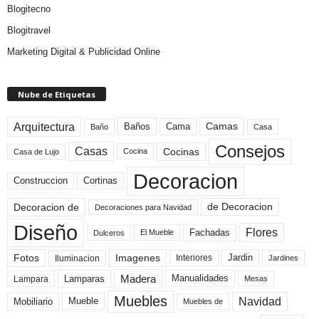
Blogitecno
Blogitravel
Marketing Digital & Publicidad Online
Nube de Etiquetas
Arquitectura
Camas
Baños
Cama
Baño
Casa
Consejos
Casas
Cocinas
Cocina
Casa de Lujo
Decoracion
Construccion
Cortinas
de Decoracion
Decoracion de
Decoraciones para Navidad
Diseño
Flores
Fachadas
El Mueble
Dulceros
Fotos
Imagenes
Interiores
Jardin
Iluminacion
Jardines
Madera
Lamparas
Manualidades
Lampara
Mesas
Muebles
Navidad
Mobiliario
Mueble
Muebles de