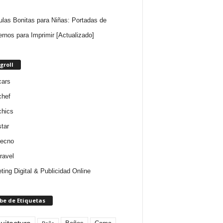
ulas Bonitas para Niñas: Portadas de
rnos para Imprimir [Actualizado]
groll
cars
chef
chics
star
tecno
ravel
ting Digital & Publicidad Online
be de Etiquetas