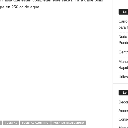
el hasta que estén completamente secas. Para darle brillo
gre en 250 cc de agua.
Lo
Carro
para 
Nuda 
Puede
Gentr
Manua
Rápi
Útile
Lo
Decor
Acces
Conse
PUERTAS
PUERTAS ALUMINIO
PUERTAS DE ALUMINIO
Manua