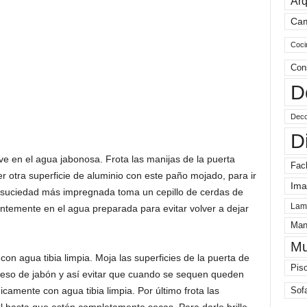
Arq
Ca
Coci
Con
D
Deco
D
e en el agua jabonosa. Frota las manijas de la puerta
Fac
er otra superficie de aluminio con este paño mojado, para ir
Ima
la suciedad más impregnada toma un cepillo de cerdas de
Lam
tantemente en el agua preparada para evitar volver a dejar
Man
Mu
n agua tibia limpia. Moja las superficies de la puerta de
Pis
ceso de jabón y así evitar que cuando se sequen queden
amente con agua tibia limpia. Por último frota las
Sof