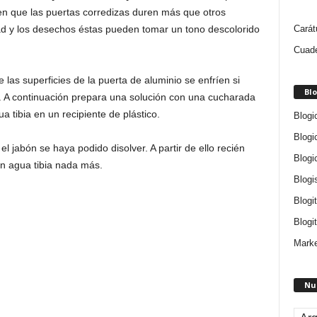
ten que las puertas corredizas duren más que otros
Carát
dad y los desechos éstas pueden tomar un tono descolorido
Cuade
las superficies de la puerta de aluminio se enfríen si
Blo
. A continuación prepara una solución con una cucharada
 tibia en un recipiente de plástico.
Blogi
Blogi
jabón se haya podido disolver. A partir de ello recién
Blogi
on agua tibia nada más.
Blogi
Blogi
Blogit
Marke
Nu