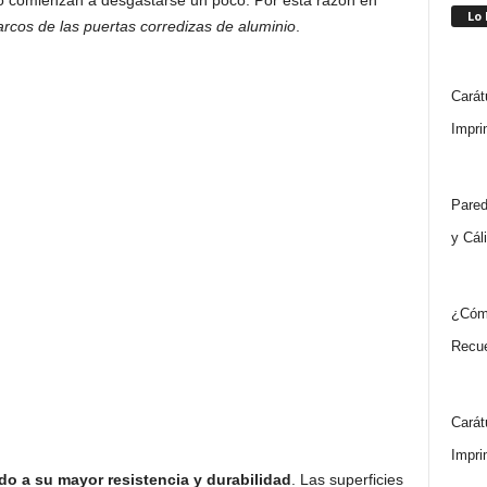
po comienzan a desgastarse un poco. Por esta razón en
Lo
arcos de las puertas corredizas de aluminio
.
Carát
Impri
Pared
y Cál
¿Cóm
Recue
Carát
Impri
do a su mayor resistencia y durabilidad
. Las superficies