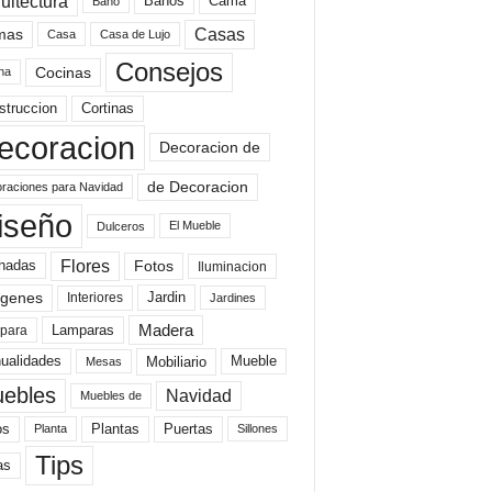
uitectura
Baños
Cama
Baño
mas
Casas
Casa
Casa de Lujo
Consejos
Cocinas
na
struccion
Cortinas
ecoracion
Decoracion de
de Decoracion
raciones para Navidad
iseño
El Mueble
Dulceros
Flores
Fotos
hadas
Iluminacion
genes
Interiores
Jardin
Jardines
Madera
Lamparas
para
Mobiliario
ualidades
Mueble
Mesas
ebles
Navidad
Muebles de
Plantas
os
Puertas
Planta
Sillones
Tips
as