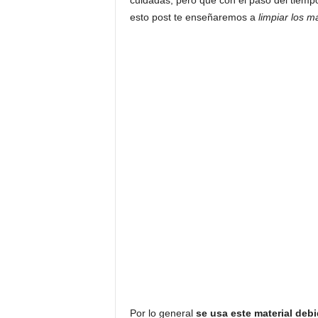
cuidadas, pero que con el paso del tiem
esto post te enseñaremos a
limpiar los m
Por lo general
se usa este material debi