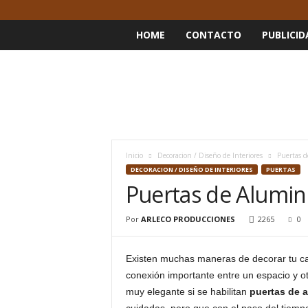
HOME
CONTACTO
PUBLICID
Inicio
Decoracion / Diseño de Interiores
Puertas d
DECORACION / DISEÑO DE INTERIORES
PUERTAS
Puertas de Alumin
Por
ARLECO PRODUCCIONES
2265
0
Existen muchas maneras de decorar tu ca
conexión importante entre un espacio y o
muy elegante si se habilitan
puertas de 