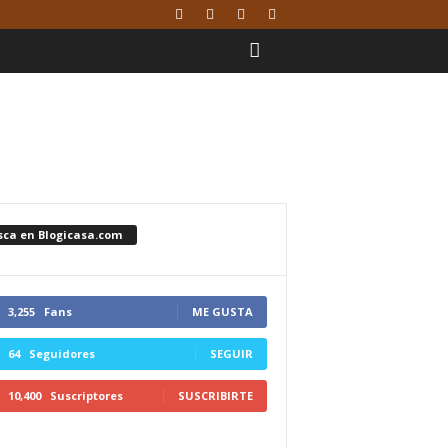
sca en Blogicasa.com
3,255
Fans
ME GUSTA
64
Seguidores
SEGUIR
10,400
Suscriptores
SUSCRIBIRTE