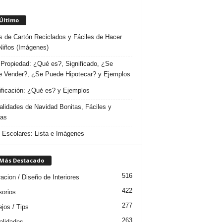
 Último
s de Cartón Reciclados y Fáciles de Hacer
Niños (Imágenes)
Propiedad: ¿Qué es?, Significado, ¿Se
 Vender?, ¿Se Puede Hipotecar? y Ejemplos
ificación: ¿Qué es? y Ejemplos
lidades de Navidad Bonitas, Fáciles y
das
s Escolares: Lista e Imágenes
 Más Destacado
516
acion / Diseño de Interiores
422
orios
277
jos / Tips
263
lidades