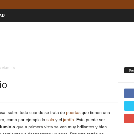
AD
e Aluminio
Bu
io
sa, sobre todo cuando se trata de
puertas
que tienen una
tro, como por ejemplo la
sala
y el
jardín
. Esto puede ser
aluminio
que a primera vista se ven muy brillantes y bien