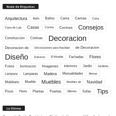
Nube de Etiquetas
Arquitectura
Camas
Baños
Cama
Baño
Casa
Consejos
Casas
Cocinas
Cocina
Casa de Lujo
Decoracion
Construccion
Cortinas
de Decoracion
Decoracion de
Decoraciones para Navidad
Diseño
Flores
Fachadas
El Mueble
Dulceros
Fotos
Imagenes
Interiores
Jardin
Iluminacion
Jardines
Madera
Lamparas
Manualidades
Lampara
Mesas
Muebles
Navidad
Mobiliario
Mueble
Muebles de
Tips
Plantas
Pisos
Puertas
Sofas
Planta
Sillones
Lo Último