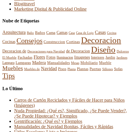
Blogitravel
Marketing Digital & Publicidad Online
Nube de Etiquetas
Arquitectura
Casas
Baños
Camas
Cama
Casa
Cocina
Baño
Casa de Lujo
Decoracion
Consejos
Cocinas
Construccion
Cortinas
Diseño
Decoracion de
de Decoracion
Decoraciones para Navidad
Dulceros
Flores
Fotos
Imagenes
Fachadas
Interiores
Jardin
El Mueble
Iluminacion
Jardines
Madera
Lamparas
Mobiliario
Manualidades
Mueble
Lampara
Mesas
Muebles
Navidad
Pisos
Plantas
Puertas
Sofas
Muebles de
Planta
Sillones
Tips
Lo Último
Carros de Cartón Reciclados y Fáciles de Hacer para Niños
(Imágenes)
Nuda Propiedad: ¿Qué es?, Significado, ¿Se Puede Vender?,
¿Se Puede Hipotecar? y Ejemplos
Gentrificación: ¿Qué es? y Ejemplos
Manualidades de Navidad Bonitas, Fáciles y Rápidas
Útiles Escolares: Lista e Imágenes