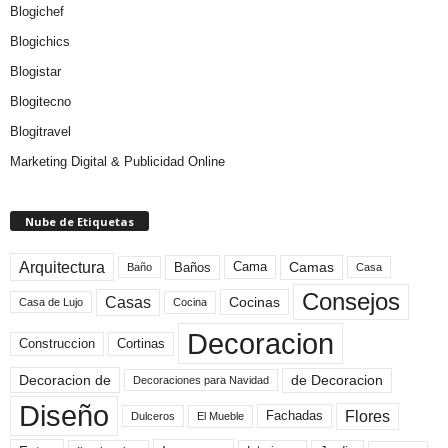
Blogichef
Blogichics
Blogistar
Blogitecno
Blogitravel
Marketing Digital & Publicidad Online
Nube de Etiquetas
Arquitectura
Camas
Baños
Cama
Baño
Casa
Consejos
Casas
Cocinas
Cocina
Casa de Lujo
Decoracion
Construccion
Cortinas
de Decoracion
Decoracion de
Decoraciones para Navidad
Diseño
Flores
Fachadas
El Mueble
Dulceros