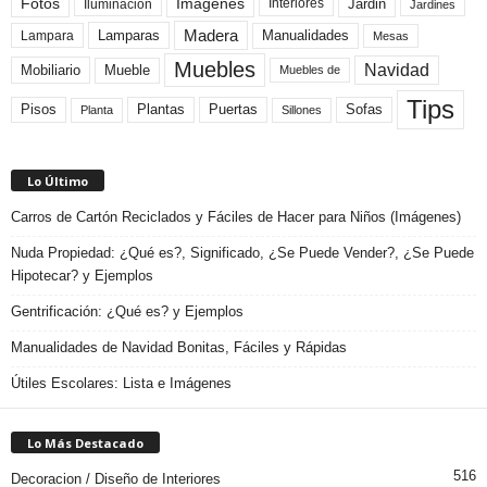
Fotos
Imagenes
Interiores
Jardin
Iluminacion
Jardines
Madera
Lamparas
Manualidades
Lampara
Mesas
Muebles
Navidad
Mobiliario
Mueble
Muebles de
Tips
Plantas
Pisos
Puertas
Sofas
Planta
Sillones
Lo Último
Carros de Cartón Reciclados y Fáciles de Hacer para Niños (Imágenes)
Nuda Propiedad: ¿Qué es?, Significado, ¿Se Puede Vender?, ¿Se Puede
Hipotecar? y Ejemplos
Gentrificación: ¿Qué es? y Ejemplos
Manualidades de Navidad Bonitas, Fáciles y Rápidas
Útiles Escolares: Lista e Imágenes
Lo Más Destacado
516
Decoracion / Diseño de Interiores