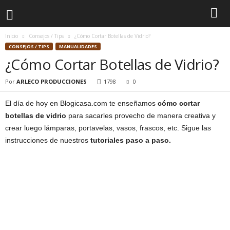
Inicio
Consejos / Tips
¿Cómo Cortar Botellas de Vidrio?
CONSEJOS / TIPS
MANUALIDADES
¿Cómo Cortar Botellas de Vidrio?
Por
ARLECO PRODUCCIONES
1798
0
El día de hoy en Blogicasa.com te enseñamos
cómo cortar
botellas de vidrio
para sacarles provecho de manera creativa y
crear luego lámparas, portavelas, vasos, frascos, etc. Sigue las
instrucciones de nuestros
tutoriales paso a paso.