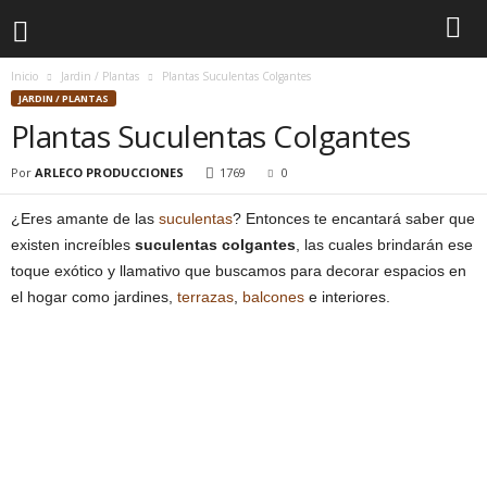
Inicio
Jardin / Plantas
Plantas Suculentas Colgantes
JARDIN / PLANTAS
Plantas Suculentas Colgantes
Por
ARLECO PRODUCCIONES
1769
0
¿Eres amante de las
suculentas
? Entonces te encantará saber que
existen increíbles
suculentas colgantes
, las cuales brindarán ese
toque exótico y llamativo que buscamos para decorar espacios en
el hogar como jardines,
terrazas
,
balcones
e interiores.