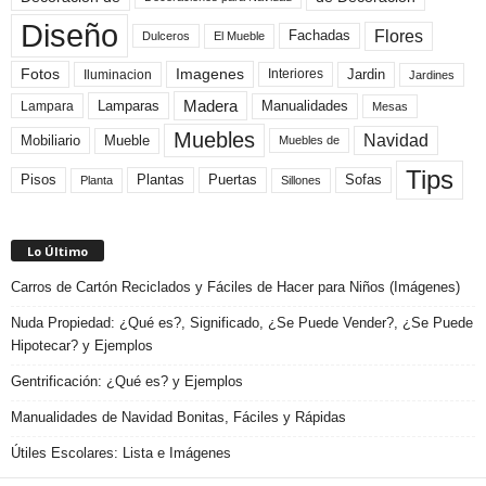
Diseño
Flores
Fachadas
El Mueble
Dulceros
Fotos
Imagenes
Interiores
Jardin
Iluminacion
Jardines
Madera
Lamparas
Manualidades
Lampara
Mesas
Muebles
Navidad
Mobiliario
Mueble
Muebles de
Tips
Plantas
Pisos
Puertas
Sofas
Planta
Sillones
Lo Último
Carros de Cartón Reciclados y Fáciles de Hacer para Niños (Imágenes)
Nuda Propiedad: ¿Qué es?, Significado, ¿Se Puede Vender?, ¿Se Puede
Hipotecar? y Ejemplos
Gentrificación: ¿Qué es? y Ejemplos
Manualidades de Navidad Bonitas, Fáciles y Rápidas
Útiles Escolares: Lista e Imágenes