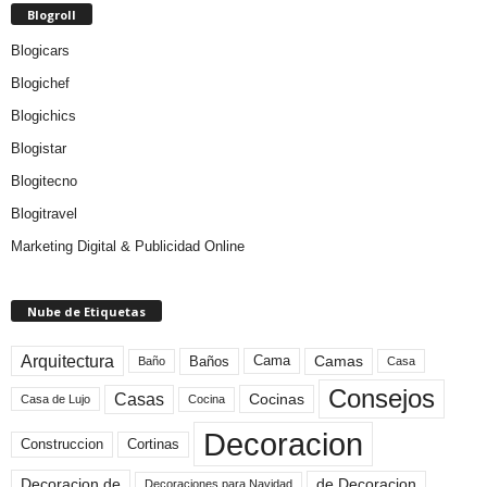
Blogroll
Blogicars
Blogichef
Blogichics
Blogistar
Blogitecno
Blogitravel
Marketing Digital & Publicidad Online
Nube de Etiquetas
Arquitectura
Camas
Baños
Cama
Baño
Casa
Consejos
Casas
Cocinas
Cocina
Casa de Lujo
Decoracion
Construccion
Cortinas
de Decoracion
Decoracion de
Decoraciones para Navidad