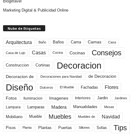
Blogitravel
Marketing Digital & Publicidad Online
Nube de Etiquetas
Arquitectura
Camas
Baños
Cama
Baño
Casa
Consejos
Casas
Cocinas
Cocina
Casa de Lujo
Decoracion
Construccion
Cortinas
de Decoracion
Decoracion de
Decoraciones para Navidad
Diseño
Flores
Fachadas
El Mueble
Dulceros
Fotos
Imagenes
Interiores
Jardin
Iluminacion
Jardines
Madera
Lamparas
Manualidades
Lampara
Mesas
Muebles
Navidad
Mobiliario
Mueble
Muebles de
Tips
Plantas
Pisos
Puertas
Sofas
Planta
Sillones