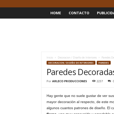
HOME
CONTACTO
PUBLICID
Inicio
Decoracion / Diseño de Interiores
Paredes De
DECORACION / DISEÑO DE INTERIORES
PAREDES
Paredes Decoradas
Por
ARLECO PRODUCCIONES
2237
Hay gente que no suele gustar de ver su
mayor decoración al respecto, de este mo
algunos cuantos patrones de diseño. El c