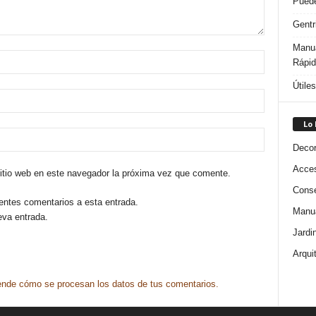
Puede
Gentr
Manua
Rápi
Útile
Lo
Decor
Acces
sitio web en este navegador la próxima vez que comente.
Conse
ientes comentarios a esta entrada.
Manua
eva entrada.
Jardi
Arqui
nde cómo se procesan los datos de tus comentarios.