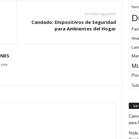
Deco
Artículo siguiente
D
Candado: Dispositivos de Seguridad
para Ambientes del Hogar
Fac
Ima
Lam
ONES
Man
Mu
s.com
Pis
Sof
Lo
Carro
para 
Nuda 