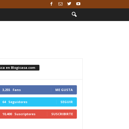
sca en Blogicasa.com
3,255
Fans
ME GUSTA
64
Seguidores
SEGUIR
10,400
Suscriptores
SUSCRIBIRTE