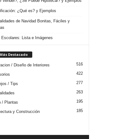
 Vender?, ¿Se Puede Hipotecar? y Ejemplos
ificación: ¿Qué es? y Ejemplos
lidades de Navidad Bonitas, Fáciles y
das
s Escolares: Lista e Imágenes
 Más Destacado
516
acion / Diseño de Interiores
422
orios
277
jos / Tips
263
lidades
195
n / Plantas
185
tectura y Construcción