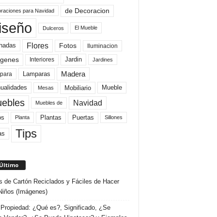
de Decoracion
raciones para Navidad
iseño
El Mueble
Dulceros
Flores
Fotos
hadas
Iluminacion
genes
Interiores
Jardin
Jardines
Madera
Lamparas
para
Mobiliario
ualidades
Mueble
Mesas
ebles
Navidad
Muebles de
Plantas
os
Puertas
Planta
Sillones
Tips
as
 Último
s de Cartón Reciclados y Fáciles de Hacer
Niños (Imágenes)
Propiedad: ¿Qué es?, Significado, ¿Se