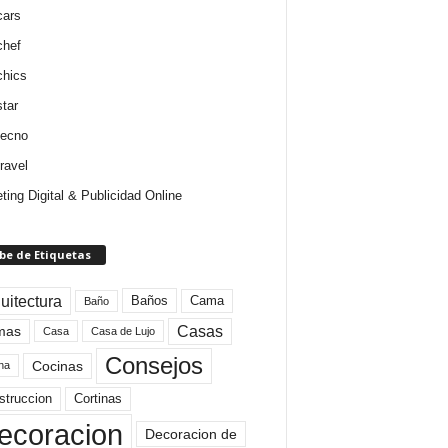
cars
chef
chics
star
tecno
ravel
ting Digital & Publicidad Online
be de Etiquetas
uitectura
Baños
Cama
Baño
mas
Casas
Casa
Casa de Lujo
Consejos
Cocinas
na
struccion
Cortinas
ecoracion
Decoracion de