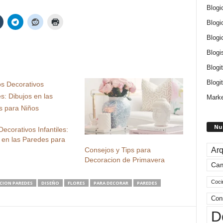
Blogi
Blogi
Blogi
Blogi
Blogi
Blogit
Marke
Nu
 Decorativos Infantiles:
 en las Paredes para
Arq
Consejos y Tips para
Decoracion de Primavera
Ca
Coci
CION PAREDES
DISEÑO
FLORES
PARA DECORAR
PAREDES
Con
D