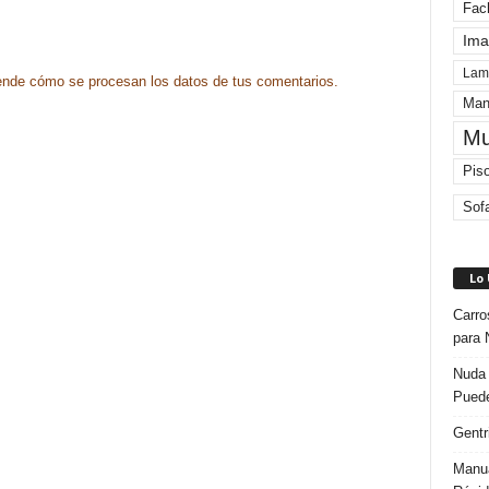
Fac
Ima
Lam
nde cómo se procesan los datos de tus comentarios.
Man
Mu
Pis
Sof
Lo
Carro
para 
Nuda 
Puede
Gentr
Manua