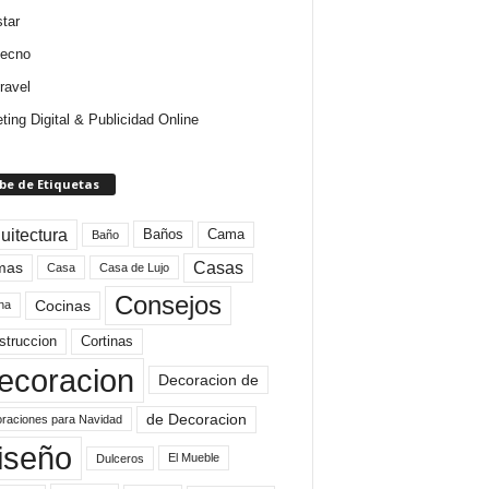
star
tecno
ravel
ting Digital & Publicidad Online
be de Etiquetas
uitectura
Baños
Cama
Baño
mas
Casas
Casa
Casa de Lujo
Consejos
Cocinas
na
struccion
Cortinas
ecoracion
Decoracion de
de Decoracion
raciones para Navidad
iseño
El Mueble
Dulceros