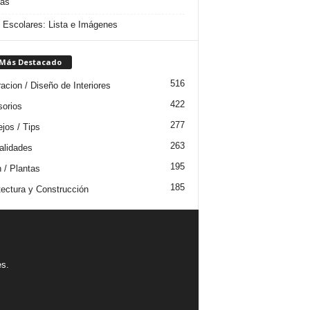
das
s Escolares: Lista e Imágenes
 Más Destacado
516
acion / Diseño de Interiores
422
orios
277
jos / Tips
263
lidades
195
n / Plantas
185
tectura y Construcción
es.