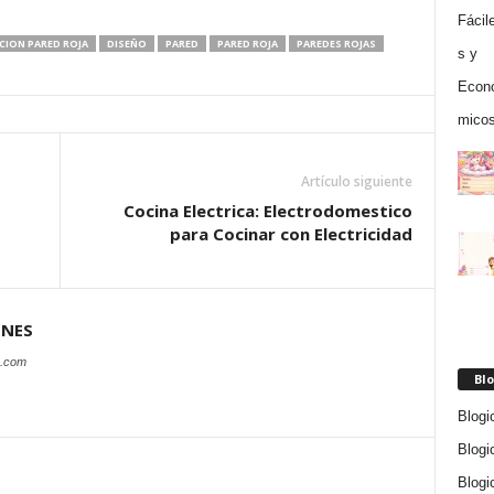
CION PARED ROJA
DISEÑO
PARED
PARED ROJA
PAREDES ROJAS
Artículo siguiente
Cocina Electrica: Electrodomestico
para Cocinar con Electricidad
ONES
s.com
Blo
Blogi
Blogi
Blogi