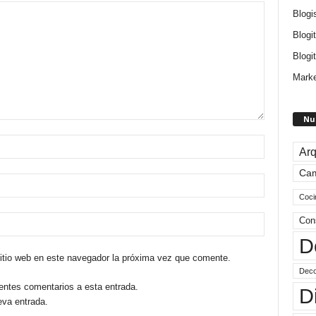
Blogi
Blogi
Blogit
Marke
Nu
Arq
Ca
Coci
Con
D
sitio web en este navegador la próxima vez que comente.
Deco
ientes comentarios a esta entrada.
D
eva entrada.