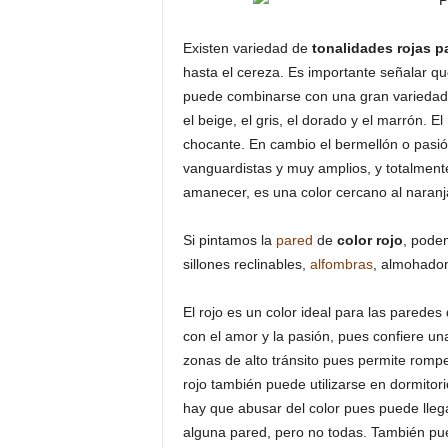
Existen variedad de
tonalidades rojas pa
hasta el cereza. Es importante señalar que 
puede combinarse con una gran variedad de
el beige, el gris, el dorado y el marrón. E
chocante. En cambio el bermellón o pasió
vanguardistas y muy amplios, y totalment
amanecer, es una color cercano al naranja
Si pintamos la
pared
de
color rojo
, pode
sillones reclinables,
alfombras
, almohadon
El rojo es un color ideal para las paredes
con el amor y la pasión, pues confiere u
zonas de alto tránsito pues permite romp
rojo también puede utilizarse en dormitori
hay que abusar del color pues puede llega
alguna pared, pero no todas. También pue