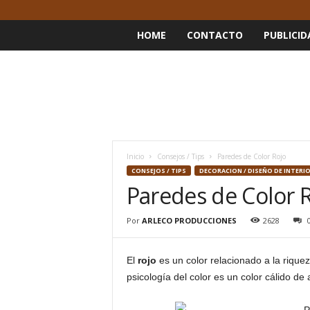
HOME
CONTACTO
PUBLICID
Inicio
Consejos / Tips
Paredes de Color Rojo
CONSEJOS / TIPS
DECORACION / DISEÑO DE INTERI
Paredes de Color 
Por
ARLECO PRODUCCIONES
2628
El
rojo
es un color relacionado a la rique
psicología del color es un color cálido de 