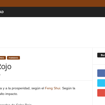
AD
Bu
ORES
PAREDES
Rojo
0
za y a la prosperidad, según el
Feng Shui
. Según la
alto impacto.