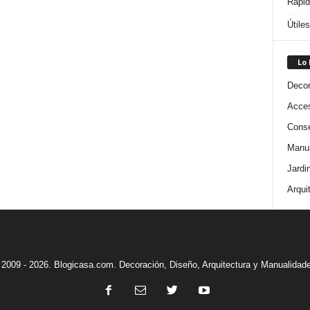
Rápi
Útile
Lo
Decor
Acces
Conse
Manua
Jardi
Arqui
2009 - 2026. Blogicasa.com. Decoración, Diseño, Arquitectura y Manualidad