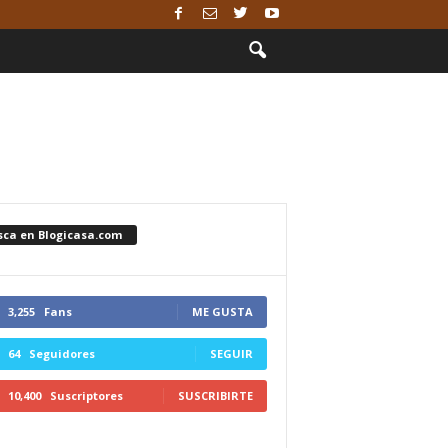
sca en Blogicasa.com
3,255
Fans
ME GUSTA
64
Seguidores
SEGUIR
10,400
Suscriptores
SUSCRIBIRTE