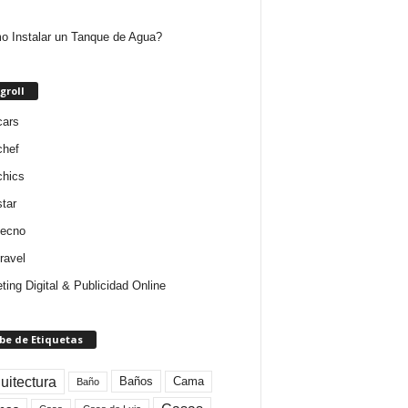
 Instalar un Tanque de Agua?
groll
cars
chef
chics
star
tecno
ravel
ting Digital & Publicidad Online
be de Etiquetas
uitectura
Baños
Cama
Baño