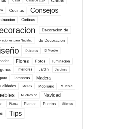
mas
Casas
Casa
Casa de Lujo
Consejos
Cocinas
na
struccion
Cortinas
ecoracion
Decoracion de
de Decoracion
raciones para Navidad
iseño
El Mueble
Dulceros
Flores
Fotos
hadas
Iluminacion
genes
Interiores
Jardin
Jardines
Madera
Lamparas
para
Mobiliario
ualidades
Mueble
Mesas
ebles
Navidad
Muebles de
Plantas
os
Puertas
Planta
Sillones
Tips
as