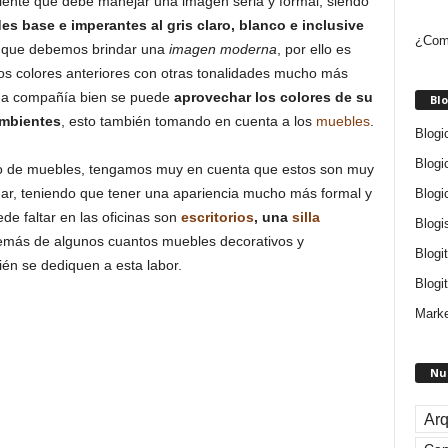
ente que debe manejar una imagen seria y formal, siendo
es base e imperantes al gris claro, blanco e inclusive
¿Como
a que debemos brindar una
imagen moderna
, por ello es
os colores anteriores con otras tonalidades mucho más
 una compañía bien se puede
aprovechar los colores de su
Blo
ambientes
, esto también tomando en cuenta a los
muebles
.
Blogi
Blogi
so de muebles, tengamos muy en cuenta que estos son muy
ogar, teniendo que tener una apariencia mucho más formal y
Blogi
e faltar en las oficinas son
escritorios
, una
silla
Blogi
emás de algunos cuantos muebles decorativos y
Blogi
n se dediquen a esta labor.
Blogit
Marke
Nu
Arq