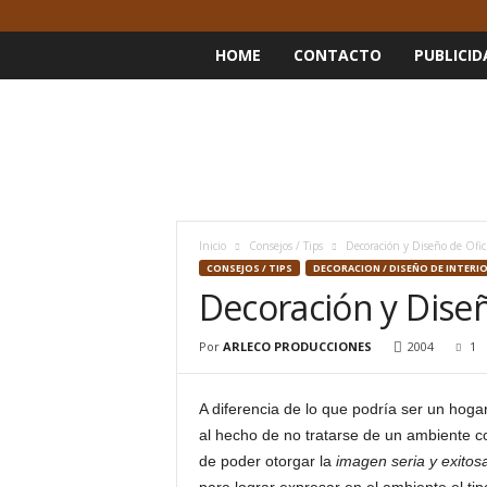
HOME
CONTACTO
PUBLICID
Inicio
Consejos / Tips
Decoración y Diseño de Ofic
CONSEJOS / TIPS
DECORACION / DISEÑO DE INTERI
Decoración y Diseñ
Por
ARLECO PRODUCCIONES
2004
1
A diferencia de lo que podría ser un hoga
al hecho de no tratarse de un ambiente 
de poder otorgar la
imagen seria y exitos