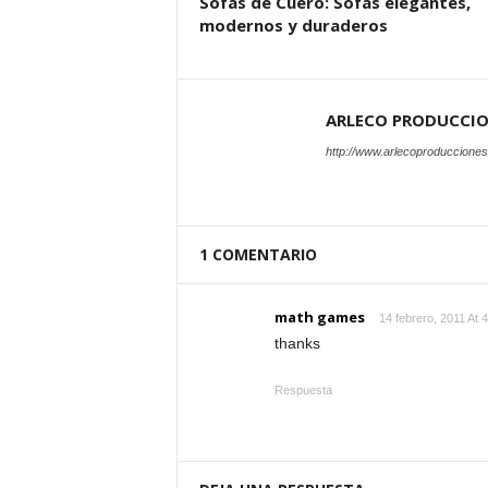
Sofas de Cuero: Sofas elegantes,
modernos y duraderos
ARLECO PRODUCCI
http://www.arlecoproduccione
1 COMENTARIO
math games
14 febrero, 2011 At 
thanks
Respuesta