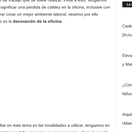
po de trabajo que se suele realizar. Pese a esto, tengamos
Lo
ignificar una pérdida de calidez en la oficina, inclusive con
rar crear un mejor ambiente laboral, veamos por ello
e es la
decoración de la oficina
.
Carát
[Actu
Eleva
y Mat
¿Cómo
Niños
Arqui
Urban
ar en éste tema es las tonalidades a utilizar, tengamos en