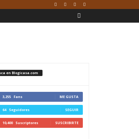
sca en Blogicasa.com
3,255
Fans
ME GUSTA
64
Seguidores
SEGUIR
10,400
Suscriptores
SUSCRIBIRTE