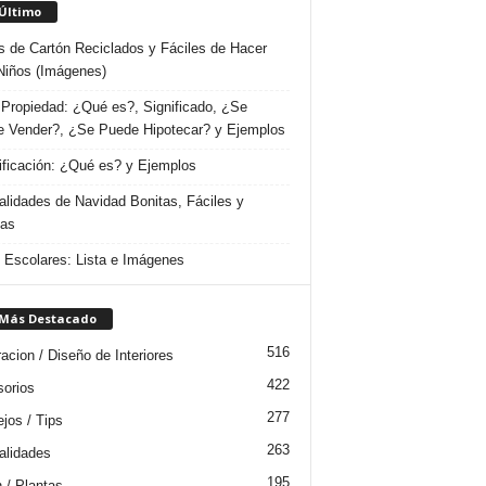
 Último
s de Cartón Reciclados y Fáciles de Hacer
Niños (Imágenes)
Propiedad: ¿Qué es?, Significado, ¿Se
 Vender?, ¿Se Puede Hipotecar? y Ejemplos
ificación: ¿Qué es? y Ejemplos
lidades de Navidad Bonitas, Fáciles y
das
s Escolares: Lista e Imágenes
 Más Destacado
516
acion / Diseño de Interiores
422
orios
277
jos / Tips
263
lidades
195
n / Plantas