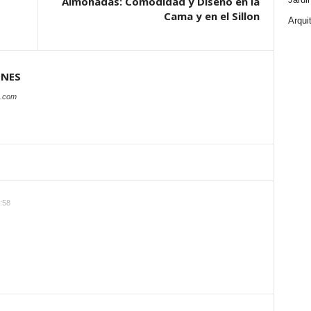
Almohadas: Comodidad y Diseño en la
Cama y en el Sillon
Arqui
ONES
s.com
4:58