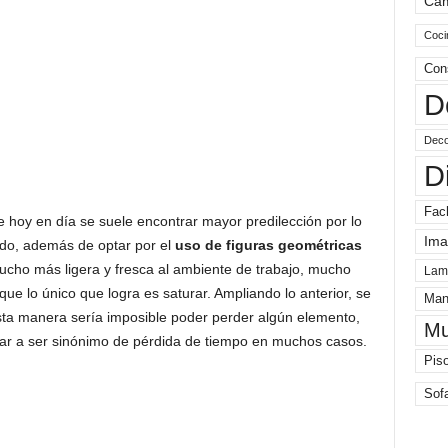
Ca
Coci
Con
D
Deco
D
Fac
 hoy en día se suele encontrar mayor predilección por lo
Ima
ado, además de optar por el
uso de figuras geométricas
cho más ligera y fresca al ambiente de trabajo, mucho
Lam
e lo único que logra es saturar. Ampliando lo anterior, se
Man
esta manera sería imposible poder perder algún elemento,
Mu
gar a ser sinónimo de pérdida de tiempo en muchos casos.
Pis
Sof