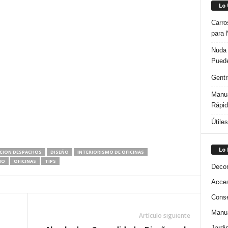
Lo
Carro
para 
Nuda 
Puede
Gentr
Manua
Rápi
Útile
Lo
CION DESPACHOS
DISEÑO
INTERIORISMO DE OFICINAS
ÑO
OFICINAS
TIPS
Decor
Acces
Conse
Manua
Artículo siguiente
Jardi