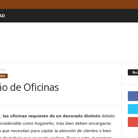
AD
inas
Bu
ORES
o de Oficinas
r,
las oficinas requieren de un decorado distinto
debido
considerable como hogareño, más bien deben encargarse
a que necesitan para captar la atención de clientes
o bien