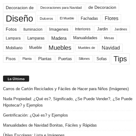
de Decoracion
Decoracion de
Decoraciones para Navidad
Diseño
Flores
Fachadas
El Mueble
Dulceros
Fotos
Imagenes
Interiores
Jardin
Iluminacion
Jardines
Madera
Lamparas
Manualidades
Lampara
Mesas
Muebles
Navidad
Mobiliario
Mueble
Muebles de
Tips
Plantas
Pisos
Puertas
Sofas
Planta
Sillones
Lo Último
Carros de Cartón Reciclados y Fáciles de Hacer para Niños (Imágenes)
Nuda Propiedad: ¿Qué es?, Significado, ¿Se Puede Vender?, ¿Se Puede
Hipotecar? y Ejemplos
Gentrificación: ¿Qué es? y Ejemplos
Manualidades de Navidad Bonitas, Fáciles y Rápidas
Útiles Escolares: Lista e Imágenes