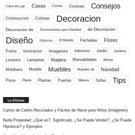
Consejos
Casas
Cocinas
Cocina
Casa de Lujo
Decoracion
Construccion
Cortinas
de Decoracion
Decoracion de
Decoraciones para Navidad
Diseño
Flores
Fachadas
El Mueble
Dulceros
Fotos
Imagenes
Interiores
Jardin
Iluminacion
Jardines
Madera
Lamparas
Manualidades
Lampara
Mesas
Muebles
Navidad
Mobiliario
Mueble
Muebles de
Tips
Plantas
Pisos
Puertas
Sofas
Planta
Sillones
Lo Último
Carros de Cartón Reciclados y Fáciles de Hacer para Niños (Imágenes)
Nuda Propiedad: ¿Qué es?, Significado, ¿Se Puede Vender?, ¿Se Puede
Hipotecar? y Ejemplos