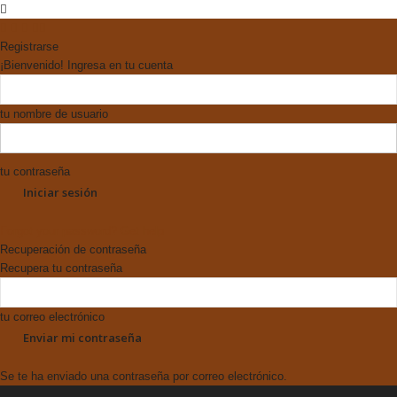
Registrarse
¡Bienvenido! Ingresa en tu cuenta
tu nombre de usuario
tu contraseña
Forgot your password? Get help
Recuperación de contraseña
Recupera tu contraseña
tu correo electrónico
Se te ha enviado una contraseña por correo electrónico.