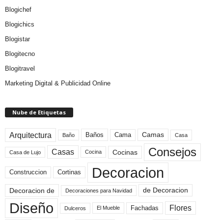
Blogichef
Blogichics
Blogistar
Blogitecno
Blogitravel
Marketing Digital & Publicidad Online
Nube de Etiquetas
Arquitectura
Camas
Baños
Cama
Baño
Casa
Consejos
Casas
Cocinas
Cocina
Casa de Lujo
Decoracion
Construccion
Cortinas
de Decoracion
Decoracion de
Decoraciones para Navidad
Diseño
Flores
Fachadas
El Mueble
Dulceros