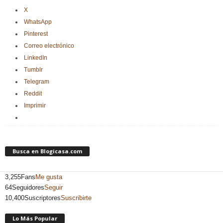
X
WhatsApp
Pinterest
Correo electrónico
LinkedIn
Tumblr
Telegram
Reddit
Imprimir
Busca en Blogicasa.com
3,255
Fans
Me gusta
64
Seguidores
Seguir
10,400
Suscriptores
Suscribirte
Lo Más Popular