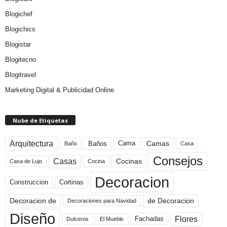
Blogichef
Blogichics
Blogistar
Blogitecno
Blogitravel
Marketing Digital & Publicidad Online
Nube de Etiquetas
Arquitectura
Camas
Baños
Cama
Baño
Casa
Consejos
Casas
Cocinas
Cocina
Casa de Lujo
Decoracion
Construccion
Cortinas
de Decoracion
Decoracion de
Decoraciones para Navidad
Diseño
Flores
Fachadas
El Mueble
Dulceros