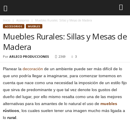
Inicio
Accesorios
Muebles Rurales: Sillas y Mesas de Madera
ACCESORIOS
MUEBLES
Muebles Rurales: Sillas y Mesas de
Madera
Por
ARLECO PRODUCCIONES
2369
3
Planear la
decoración
de un ambiente puede ser más difícil de lo
que uno podría llegar a imaginarse, para comenzar tomemos en
cuenta que nace como una necesidad la imposición de un estilo fijo
que sirva de predominante y que tal vez denote los gustos del
dueño del lugar, por ello mismo resalta como una de las mejores
alternativas para los amantes de lo natural el uso de
muebles
rústicos
, los cuales suelen tener una imagen mucho más ligada a
lo
rural
.