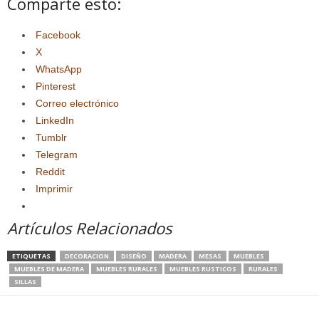
Comparte esto:
Facebook
X
WhatsApp
Pinterest
Correo electrónico
LinkedIn
Tumblr
Telegram
Reddit
Imprimir
Artículos Relacionados
ETIQUETAS
DECORACION
DISEÑO
MADERA
MESAS
MUEBLES
MUEBLES DE MADERA
MUEBLES RURALES
MUEBLES RUSTICOS
RURALES
SILLAS