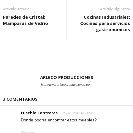
Artículo anterior
Artículo siguiente
Paredes de Cristal:
Cocinas Industriales:
Mamparas de Vidrio
Cocinas para servicios
gastronomicos
ARLECO PRODUCCIONES
http://www.arlecoproducciones.com
3 COMENTARIOS
Eusebio Contreras
22 julio, 2013 At 21:52
Donde podría encontrar estos muebles?
Respuesta