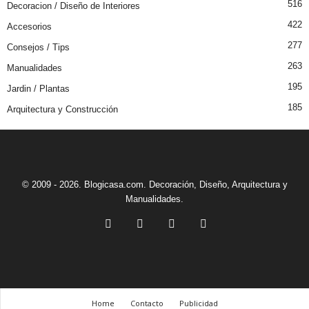
516
Decoracion / Diseño de Interiores
422
Accesorios
277
Consejos / Tips
263
Manualidades
195
Jardin / Plantas
185
Arquitectura y Construcción
© 2009 - 2026. Blogicasa.com. Decoración, Diseño, Arquitectura y
Manualidades.
Home
Contacto
Publicidad