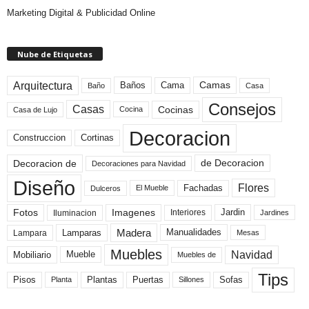
Marketing Digital & Publicidad Online
Nube de Etiquetas
Arquitectura
Camas
Baños
Cama
Baño
Casa
Consejos
Casas
Cocinas
Cocina
Casa de Lujo
Decoracion
Construccion
Cortinas
de Decoracion
Decoracion de
Decoraciones para Navidad
Diseño
Flores
Fachadas
El Mueble
Dulceros
Fotos
Imagenes
Interiores
Jardin
Iluminacion
Jardines
Madera
Lamparas
Manualidades
Lampara
Mesas
Muebles
Navidad
Mobiliario
Mueble
Muebles de
Tips
Plantas
Pisos
Puertas
Sofas
Planta
Sillones