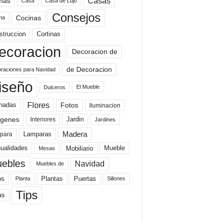
mas
Casas
Casa
Casa de Lujo
Consejos
Cocinas
na
struccion
Cortinas
ecoracion
Decoracion de
de Decoracion
raciones para Navidad
iseño
El Mueble
Dulceros
Flores
Fotos
hadas
Iluminacion
genes
Interiores
Jardin
Jardines
Madera
Lamparas
para
Mobiliario
ualidades
Mueble
Mesas
ebles
Navidad
Muebles de
Plantas
os
Puertas
Planta
Sillones
Tips
as