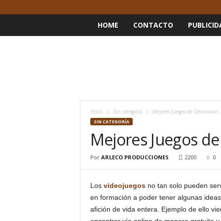
HOME
CONTACTO
PUBLICID
Inicio
Sin categoría
Mejores Juegos de Decoracion
SIN CATEGORÍA
Mejores Juegos de
Por
ARLECO PRODUCCIONES
2200
0
Los
videojuegos
no tan solo pueden serv
en formación a poder tener algunas ideas
afición de vida entera. Ejemplo de ello vi