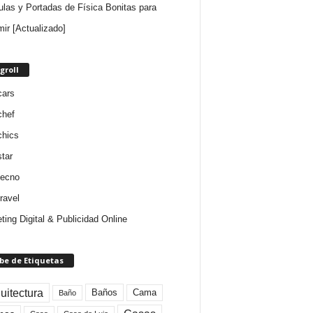
ulas y Portadas de Física Bonitas para
mir [Actualizado]
groll
cars
chef
chics
star
tecno
ravel
ting Digital & Publicidad Online
be de Etiquetas
uitectura
Baños
Cama
Baño