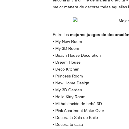
encontrar vía online de manera gratuita y
mejor manera de decorar todas aquellas 
Entre los
mejores juegos de decoració
• My New Room
• My 3D Room
• Beach House Decoration
• Dream House
• Deco Kitchen
• Princess Room
• New Home Design
• My 3D Garden
• Hello Kitty Room
• Mi habitación de bebé 3D
• Pink Apartment Make Over
• Decora la Sala de Baile
• Decora tu casa