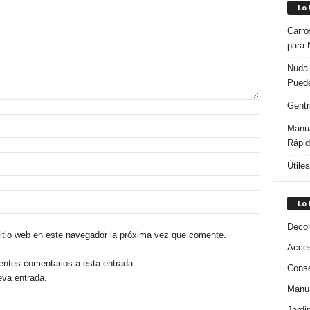
Lo
Carro
para 
Nuda 
Puede
Gentr
Manua
Rápi
Útile
Lo
Decor
sitio web en este navegador la próxima vez que comente.
Acces
ientes comentarios a esta entrada.
Conse
eva entrada.
Manua
Jardi