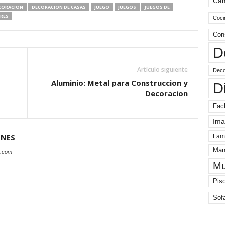
Ca
CORACION
DECORACION DE CASAS
JUEGO
JUEGOS
JUEGOS DE
RES
Coci
Con
D
Artículo siguiente
Deco
Aluminio: Metal para Construccion y
D
Decoracion
Fac
Ima
ONES
Lam
Man
s.com
Mu
Pis
Sof