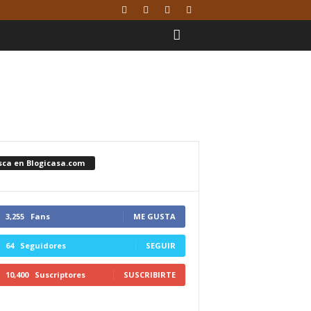
sca en Blogicasa.com
3,255
Fans
ME GUSTA
64
Seguidores
SEGUIR
10,400
Suscriptores
SUSCRIBIRTE