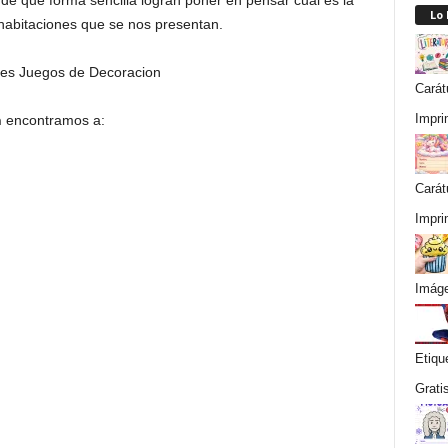
 de que forma sencilla logran poner en pensar cual es la
Lo
habitaciones que se nos presentan.
Carát
Impri
n
encontramos a:
Carát
Impri
Imáge
Etiqu
Grati