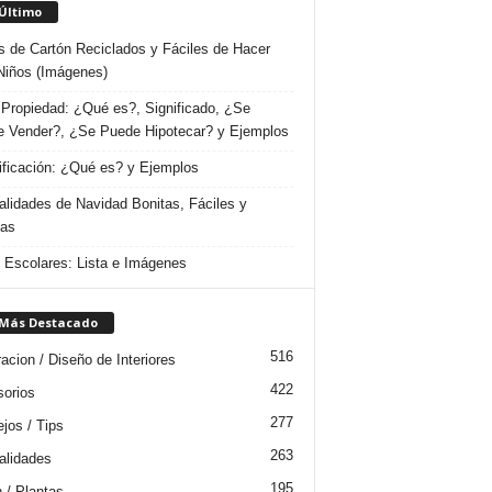
 Último
s de Cartón Reciclados y Fáciles de Hacer
Niños (Imágenes)
Propiedad: ¿Qué es?, Significado, ¿Se
 Vender?, ¿Se Puede Hipotecar? y Ejemplos
ificación: ¿Qué es? y Ejemplos
lidades de Navidad Bonitas, Fáciles y
das
s Escolares: Lista e Imágenes
 Más Destacado
516
acion / Diseño de Interiores
422
orios
277
jos / Tips
263
lidades
195
n / Plantas