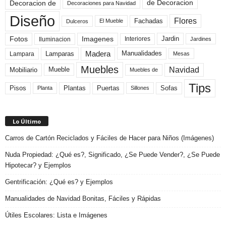
de Decoracion
Decoracion de
Decoraciones para Navidad
Diseño
Flores
Fachadas
El Mueble
Dulceros
Fotos
Imagenes
Interiores
Jardin
Iluminacion
Jardines
Madera
Lamparas
Manualidades
Lampara
Mesas
Muebles
Navidad
Mobiliario
Mueble
Muebles de
Tips
Plantas
Pisos
Puertas
Sofas
Planta
Sillones
Lo Último
Carros de Cartón Reciclados y Fáciles de Hacer para Niños (Imágenes)
Nuda Propiedad: ¿Qué es?, Significado, ¿Se Puede Vender?, ¿Se Puede
Hipotecar? y Ejemplos
Gentrificación: ¿Qué es? y Ejemplos
Manualidades de Navidad Bonitas, Fáciles y Rápidas
Útiles Escolares: Lista e Imágenes