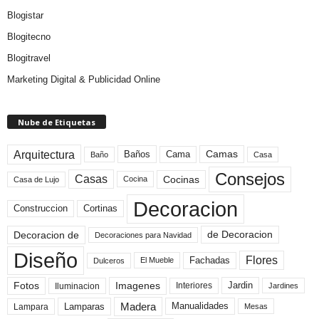
Blogistar
Blogitecno
Blogitravel
Marketing Digital & Publicidad Online
Nube de Etiquetas
Arquitectura
Camas
Baños
Cama
Baño
Casa
Consejos
Casas
Cocinas
Cocina
Casa de Lujo
Decoracion
Construccion
Cortinas
de Decoracion
Decoracion de
Decoraciones para Navidad
Diseño
Flores
Fachadas
El Mueble
Dulceros
Fotos
Imagenes
Interiores
Jardin
Iluminacion
Jardines
Madera
Lamparas
Manualidades
Lampara
Mesas