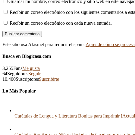
Guardar mi nombre, correo electrónico y sitio web en este navega
Recibir un correo electrónico con los siguientes comentarios a esta
Recibir un correo electrónico con cada nueva entrada.
Este sitio usa Akismet para reducir el spam.
Aprende cómo se procesan
Busca en Blogicasa.com
3,255
Fans
Me gusta
64
Seguidores
Seguir
10,400
Suscriptores
Suscribirte
Lo Más Popular
Carátulas de Lengua y Literatura Bonitas para Imprimir [Actua
Carátulas Bonitas para Niñas: Portadas de Cuadernos para Impr