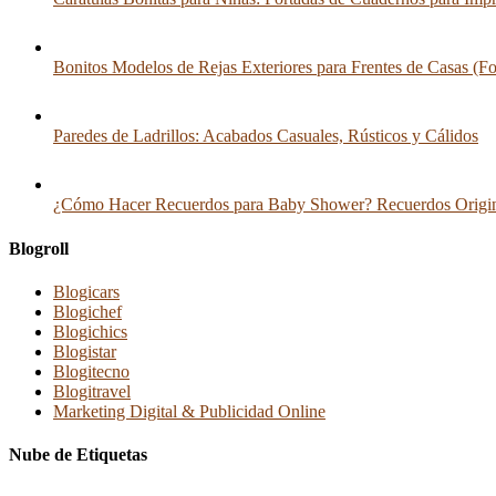
Bonitos Modelos de Rejas Exteriores para Frentes de Casas (Fo
Paredes de Ladrillos: Acabados Casuales, Rústicos y Cálidos
¿Cómo Hacer Recuerdos para Baby Shower? Recuerdos Origina
Blogroll
Blogicars
Blogichef
Blogichics
Blogistar
Blogitecno
Blogitravel
Marketing Digital & Publicidad Online
Nube de Etiquetas