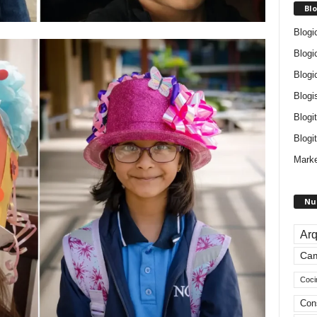
Blo
Blogi
Blogi
Blogi
Blogi
Blogi
Blogit
Marke
Nu
Arq
Ca
Coci
Con