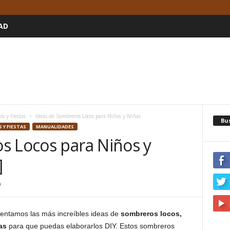
AD
 y Fiestas
Ideas de Sombreros Locos para Niños y Niñas
Bu
 Y FIESTAS
MANUALIDADES
s Locos para Niños y
]
0
sentamos las más increíbles ideas de
sombreros locos,
as
para que puedas elaborarlos DIY. Estos sombreros