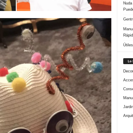
Nuda 
Puede
Gentr
Manua
Rápi
Útile
Lo
Decor
Acces
Conse
Manua
Jardi
Arqui