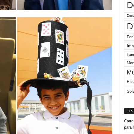
D
Deco
D
Fac
Ima
Lam
Man
Mu
Pis
Sof
Lo
Carro
para 