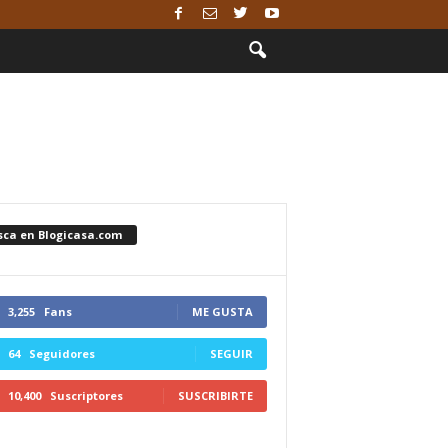
sca en Blogicasa.com
3,255
Fans
ME GUSTA
64
Seguidores
SEGUIR
10,400
Suscriptores
SUSCRIBIRTE