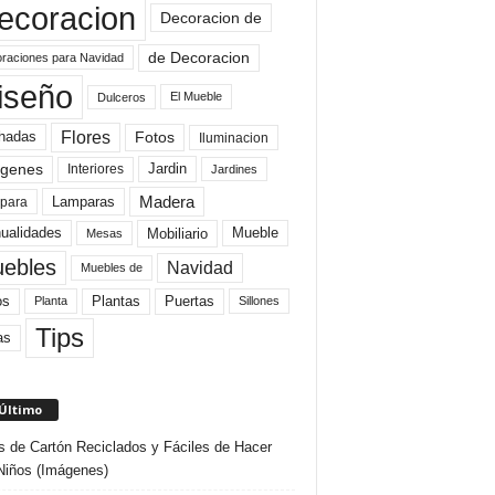
ecoracion
Decoracion de
de Decoracion
raciones para Navidad
iseño
El Mueble
Dulceros
Flores
Fotos
hadas
Iluminacion
genes
Interiores
Jardin
Jardines
Madera
Lamparas
para
Mobiliario
ualidades
Mueble
Mesas
ebles
Navidad
Muebles de
Plantas
os
Puertas
Planta
Sillones
Tips
as
 Último
s de Cartón Reciclados y Fáciles de Hacer
Niños (Imágenes)