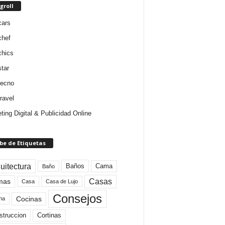
groll
cars
chef
chics
star
tecno
ravel
ting Digital & Publicidad Online
be de Etiquetas
uitectura
Baños
Cama
Baño
mas
Casas
Casa
Casa de Lujo
Consejos
Cocinas
na
struccion
Cortinas