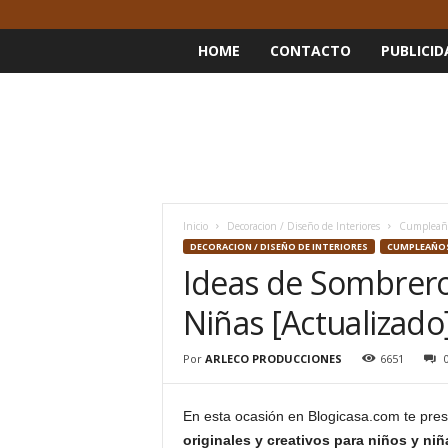
HOME
CONTACTO
PUBLICID
Inicio
Decoracion / Diseño de Interiores
Cumpleaños
DECORACION / DISEÑO DE INTERIORES
CUMPLEAÑOS
Ideas de Sombrero
Niñas [Actualizado
Por
ARLECO PRODUCCIONES
6651
En esta ocasión en Blogicasa.com te pre
originales y creativos para niños y niñ