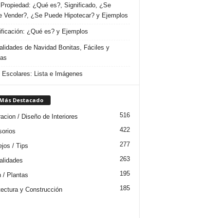
Propiedad: ¿Qué es?, Significado, ¿Se
 Vender?, ¿Se Puede Hipotecar? y Ejemplos
ificación: ¿Qué es? y Ejemplos
lidades de Navidad Bonitas, Fáciles y
das
s Escolares: Lista e Imágenes
 Más Destacado
516
acion / Diseño de Interiores
422
orios
277
jos / Tips
263
lidades
195
n / Plantas
185
tectura y Construcción