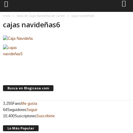
Inicio
Ideas de Cajas Navideñas de Cartón
cajas navideñas6
cajas navideñas6
Busca en Blogicasa.com
3,255
Fans
Me gusta
64
Seguidores
Seguir
10,400
Suscriptores
Suscribirte
Lo Más Popular