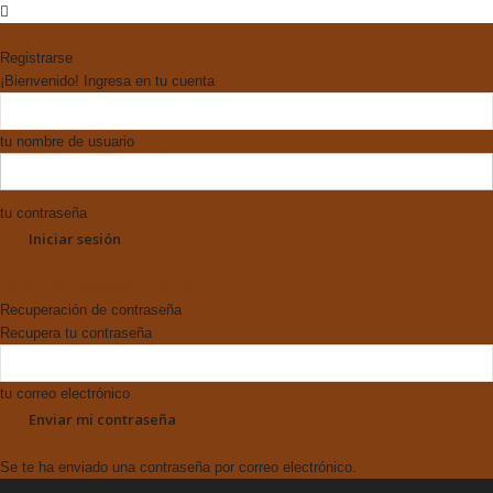
Registrarse
¡Bienvenido! Ingresa en tu cuenta
tu nombre de usuario
tu contraseña
Forgot your password? Get help
Recuperación de contraseña
Recupera tu contraseña
tu correo electrónico
Se te ha enviado una contraseña por correo electrónico.