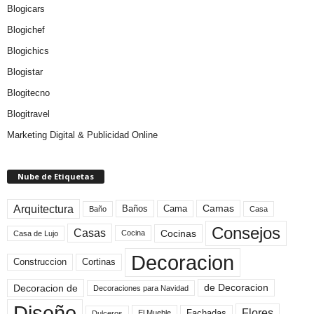
Blogicars
Blogichef
Blogichics
Blogistar
Blogitecno
Blogitravel
Marketing Digital & Publicidad Online
Nube de Etiquetas
Arquitectura
Camas
Baños
Cama
Baño
Casa
Consejos
Casas
Cocinas
Cocina
Casa de Lujo
Decoracion
Construccion
Cortinas
de Decoracion
Decoracion de
Decoraciones para Navidad
Diseño
Flores
Fachadas
El Mueble
Dulceros