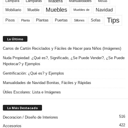
Madera
Lamparas
Manualidades
Lampara
Mesas
Muebles
Navidad
Mobiliario
Mueble
Muebles de
Tips
Plantas
Pisos
Puertas
Sofas
Planta
Sillones
Lo Último
Carros de Cartón Reciclados y Fáciles de Hacer para Niños (Imágenes)
Nuda Propiedad: ¿Qué es?, Significado, ¿Se Puede Vender?, ¿Se Puede
Hipotecar? y Ejemplos
Gentrificación: ¿Qué es? y Ejemplos
Manualidades de Navidad Bonitas, Fáciles y Rápidas
Útiles Escolares: Lista e Imágenes
Lo Más Destacado
516
Decoracion / Diseño de Interiores
422
Accesorios