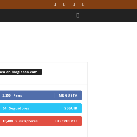
sca en Blogicasa.com
3,255
Fans
ME GUSTA
64
Seguidores
SEGUIR
10,400
Suscriptores
SUSCRIBIRTE