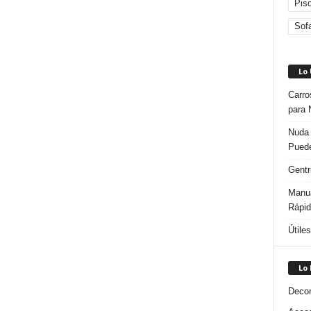
Pis
Sof
Lo
Carro
para 
Nuda 
Puede
Gentr
Manua
Rápi
Útile
Lo
Decor