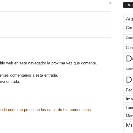
Nu
Arq
Ca
Coci
Con
D
sitio web en este navegador la próxima vez que comente.
Deco
ientes comentarios a esta entrada.
D
eva entrada.
Fac
Ima
Lam
nde cómo se procesan los datos de tus comentarios.
Man
Mu