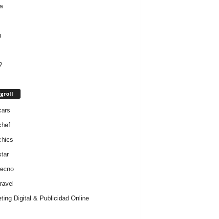
groll
cars
chef
chics
star
tecno
ravel
ting Digital & Publicidad Online