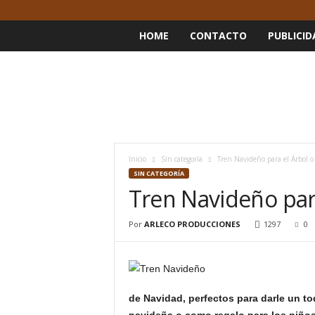
HOME
CONTACTO
PUBLICID
Inicio
Sin categoría
Tren Navideño para el Árbol o
SIN CATEGORÍA
Tren Navideño para
Por
ARLECO PRODUCCIONES
1297
0
de Navidad, perfectos para darle un to