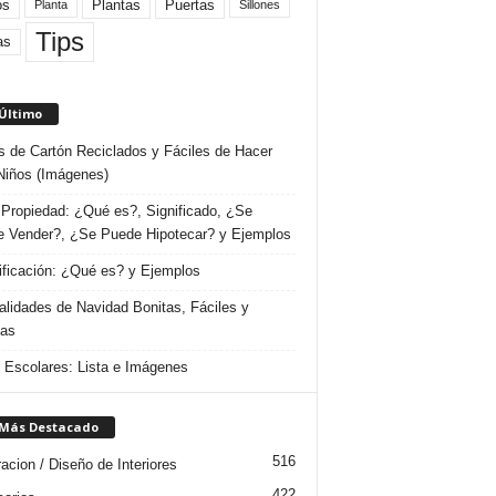
Plantas
os
Puertas
Planta
Sillones
Tips
as
 Último
s de Cartón Reciclados y Fáciles de Hacer
Niños (Imágenes)
Propiedad: ¿Qué es?, Significado, ¿Se
 Vender?, ¿Se Puede Hipotecar? y Ejemplos
ificación: ¿Qué es? y Ejemplos
lidades de Navidad Bonitas, Fáciles y
das
s Escolares: Lista e Imágenes
 Más Destacado
516
acion / Diseño de Interiores
422