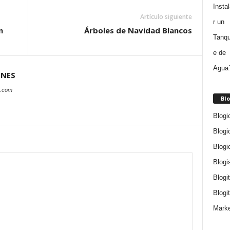
Artículo siguiente
n
Árboles de Navidad Blancos
ONES
s.com
Blo
Blogi
Blogi
Blogi
Blogi
Blogi
Blogit
Marke