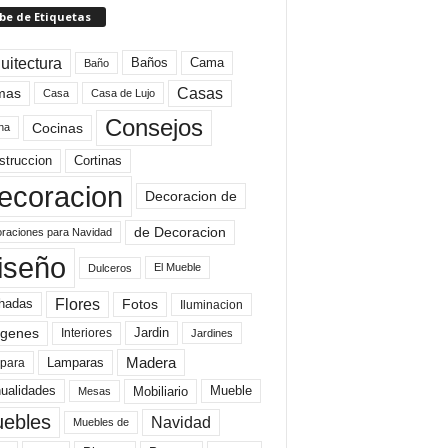
be de Etiquetas
uitectura
Baños
Cama
Baño
mas
Casas
Casa
Casa de Lujo
Consejos
Cocinas
na
struccion
Cortinas
ecoracion
Decoracion de
de Decoracion
raciones para Navidad
iseño
El Mueble
Dulceros
Flores
Fotos
hadas
Iluminacion
genes
Interiores
Jardin
Jardines
Madera
Lamparas
para
Mobiliario
ualidades
Mueble
Mesas
ebles
Navidad
Muebles de