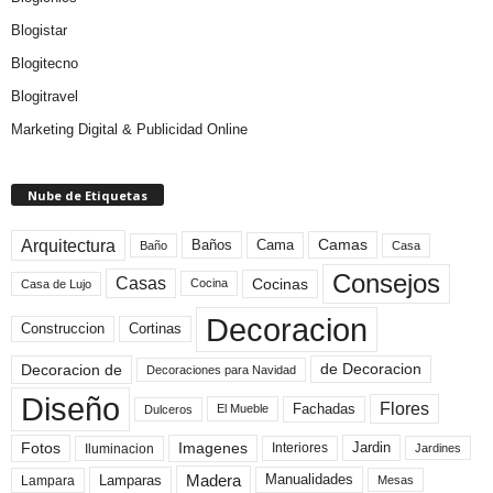
Blogistar
Blogitecno
Blogitravel
Marketing Digital & Publicidad Online
Nube de Etiquetas
Arquitectura
Camas
Baños
Cama
Baño
Casa
Consejos
Casas
Cocinas
Cocina
Casa de Lujo
Decoracion
Construccion
Cortinas
de Decoracion
Decoracion de
Decoraciones para Navidad
Diseño
Flores
Fachadas
El Mueble
Dulceros
Fotos
Imagenes
Interiores
Jardin
Iluminacion
Jardines
Madera
Lamparas
Manualidades
Lampara
Mesas