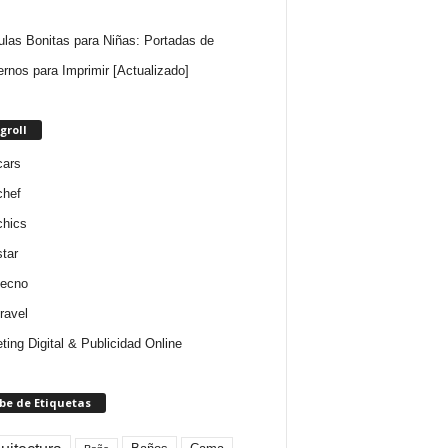
ulas Bonitas para Niñas: Portadas de
rnos para Imprimir [Actualizado]
groll
cars
chef
chics
star
tecno
ravel
ting Digital & Publicidad Online
be de Etiquetas