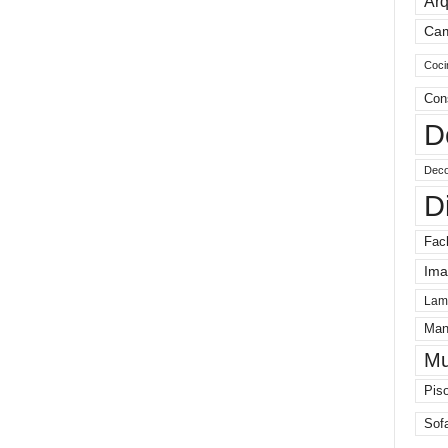
Arq
Ca
Coci
Con
D
Deco
D
Fac
Ima
Lam
Man
Mu
Pis
Sof