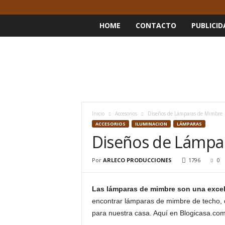
HOME
CONTACTO
PUBLICID
Inicio
Accesorios
Diseños de Lámparas de Mimbre
ACCESORIOS
ILUMINACION
LÁMPARAS
Diseños de Lámpa
Por
ARLECO PRODUCCIONES
1796
0
Las lámparas de mimbre son una excele
encontrar lámparas de mimbre de techo, d
para nuestra casa. Aquí en Blogicasa.com