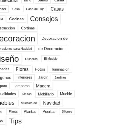
uitectura
Baños
Cama
Baño
mas
Casas
Casa
Casa de Lujo
Consejos
Cocinas
na
struccion
Cortinas
ecoracion
Decoracion de
de Decoracion
raciones para Navidad
iseño
El Mueble
Dulceros
Flores
Fotos
hadas
Iluminacion
genes
Interiores
Jardin
Jardines
Madera
Lamparas
para
Mobiliario
ualidades
Mueble
Mesas
ebles
Navidad
Muebles de
Plantas
os
Puertas
Planta
Sillones
Tips
as