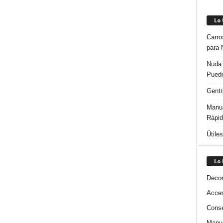
Lo
Carro
para 
Nuda 
Puede
Gentr
Manua
Rápi
Útile
Lo
Decor
Acces
Conse
Manua