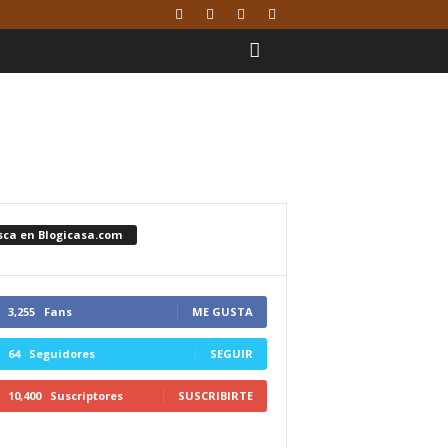
sca en Blogicasa.com
3,255
Fans
ME GUSTA
64
Seguidores
SEGUIR
10,400
Suscriptores
SUSCRIBIRTE