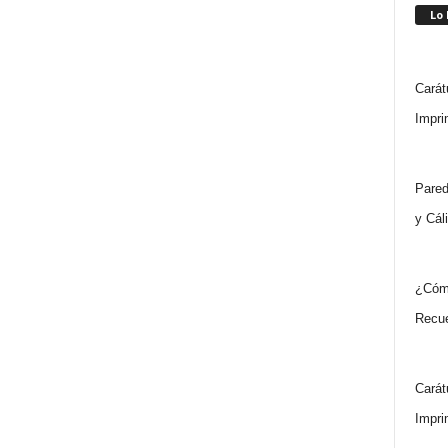
Lo
Carát
Impri
Pared
y Cál
¿Cóm
Recue
Carát
Impri