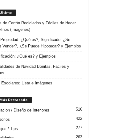
 Último
s de Cartón Reciclados y Fáciles de Hacer
Niños (Imágenes)
Propiedad: ¿Qué es?, Significado, ¿Se
 Vender?, ¿Se Puede Hipotecar? y Ejemplos
ificación: ¿Qué es? y Ejemplos
lidades de Navidad Bonitas, Fáciles y
das
s Escolares: Lista e Imágenes
 Más Destacado
516
acion / Diseño de Interiores
422
orios
277
jos / Tips
263
lidades