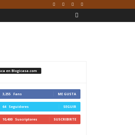
sca en Blogicasa.com
3,255
Fans
ME GUSTA
64
Seguidores
SEGUIR
10,400
Suscriptores
SUSCRIBIRTE