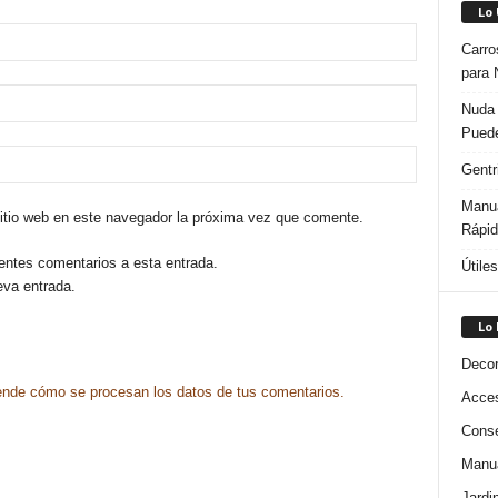
Lo
Carro
para 
Nuda 
Puede
Gentr
Manua
sitio web en este navegador la próxima vez que comente.
Rápi
ientes comentarios a esta entrada.
Útile
eva entrada.
Lo
Decor
nde cómo se procesan los datos de tus comentarios.
Acces
Conse
Manua
Jardi