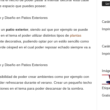
a el hecho de poder pasar a intentar decorar esta clase
Lo
de espacio que puedes poseer.
Carát
Impri
e un
patio exterior
, siendo así que por ejemplo se puede
n el tema el poder utilizar distintos tipos de
plantas
te decorativa, pudiendo optar por un estilo sencillo como
Carát
erde césped en el cual poder reposar echado siempre va a
Impri
Imáge
sibilidad de poder crear ambientes como por ejemplo con
der refrescarse durante el verano. Crear un pequeño techo
Etiqu
ciones en el tema para poder descansar de la sombra.
Grati