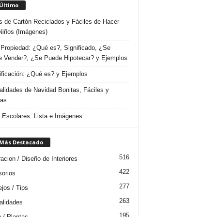
 Último
s de Cartón Reciclados y Fáciles de Hacer
Niños (Imágenes)
Propiedad: ¿Qué es?, Significado, ¿Se
 Vender?, ¿Se Puede Hipotecar? y Ejemplos
ificación: ¿Qué es? y Ejemplos
lidades de Navidad Bonitas, Fáciles y
das
s Escolares: Lista e Imágenes
 Más Destacado
516
acion / Diseño de Interiores
422
orios
277
jos / Tips
263
lidades
195
n / Plantas