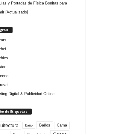
ulas y Portadas de Física Bonitas para
mir [Actualizado]
groll
cars
chef
chics
star
tecno
ravel
ting Digital & Publicidad Online
be de Etiquetas
uitectura
Baños
Cama
Baño