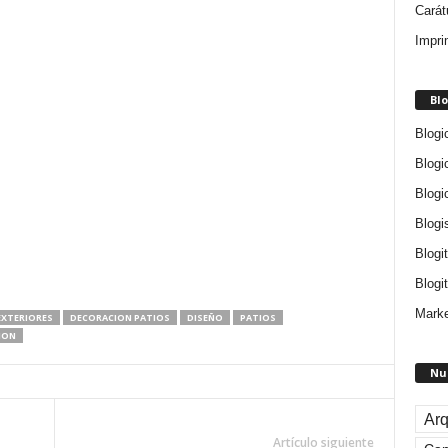
Carát
Impri
Blo
Blogi
Blogi
Blogi
Blogi
Blogi
Blogit
Marke
EXTERIORES
DECORACION PATIOS
DISEÑO
PATIOS
ION
Nu
Arq
Artículo siguiente