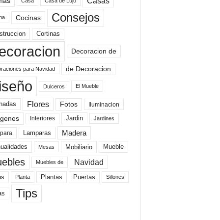
mas
Casas
Casa
Casa de Lujo
Consejos
Cocinas
na
struccion
Cortinas
ecoracion
Decoracion de
de Decoracion
raciones para Navidad
iseño
El Mueble
Dulceros
Flores
Fotos
hadas
Iluminacion
genes
Interiores
Jardin
Jardines
Madera
Lamparas
para
Mobiliario
ualidades
Mueble
Mesas
ebles
Navidad
Muebles de
Plantas
os
Puertas
Planta
Sillones
Tips
as