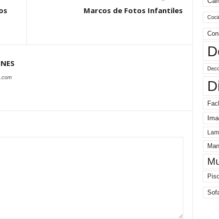
Ca
os
Marcos de Fotos Infantiles
Coci
Con
D
ONES
Deco
s.com
D
Fac
Ima
Lam
Man
Mu
Pis
Sof