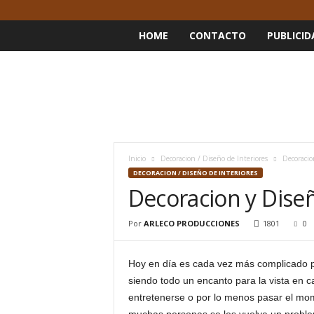
HOME
CONTACTO
PUBLICID
Inicio
Decoracion / Diseño de Interiores
Decoracio
DECORACION / DISEÑO DE INTERIORES
Decoracion y Diseñ
Por
ARLECO PRODUCCIONES
1801
0
Hoy en día es cada vez más complicado 
siendo todo un encanto para la vista en 
entretenerse o por lo menos pasar el mo