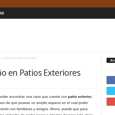
AD
n y Diseño en Patios Exteriores
Bu
o en Patios Exteriores
poder encontrar una casa que cuente con
patio exterior
,
caso de que posean un amplio espacio en el cual poder
mento con familiares y amigos. Ahora, puede que para