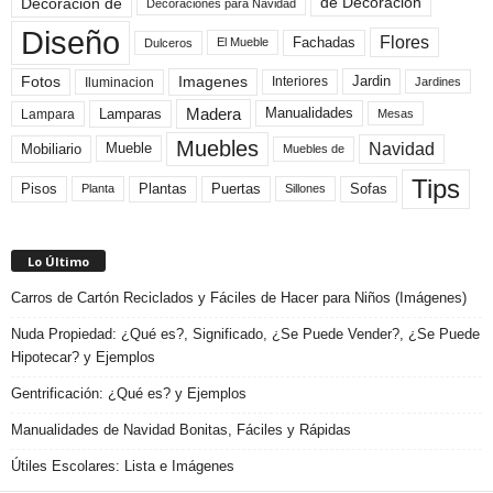
de Decoracion
Decoracion de
Decoraciones para Navidad
Diseño
Flores
Fachadas
El Mueble
Dulceros
Fotos
Imagenes
Interiores
Jardin
Iluminacion
Jardines
Madera
Lamparas
Manualidades
Lampara
Mesas
Muebles
Navidad
Mobiliario
Mueble
Muebles de
Tips
Plantas
Pisos
Puertas
Sofas
Planta
Sillones
Lo Último
Carros de Cartón Reciclados y Fáciles de Hacer para Niños (Imágenes)
Nuda Propiedad: ¿Qué es?, Significado, ¿Se Puede Vender?, ¿Se Puede
Hipotecar? y Ejemplos
Gentrificación: ¿Qué es? y Ejemplos
Manualidades de Navidad Bonitas, Fáciles y Rápidas
Útiles Escolares: Lista e Imágenes