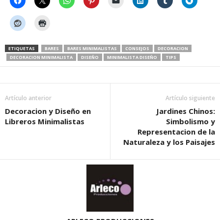
ETIQUETAS
BARES
BARES MINIMALISTAS
CONSEJOS
DECORACION
DECORACION MINIMALISTA
DISEÑO
MINIMALISTA DISEÑO
TIPS
Artículo anterior
Artículo siguiente
Decoracion y Diseño en
Jardines Chinos:
Libreros Minimalistas
Simbolismo y
Representacion de la
Naturaleza y los Paisajes