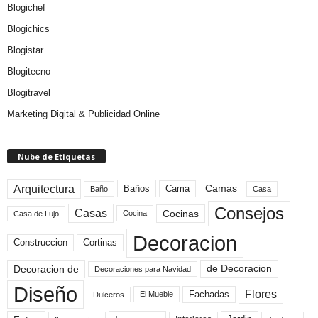
Blogichef
Blogichics
Blogistar
Blogitecno
Blogitravel
Marketing Digital & Publicidad Online
Nube de Etiquetas
Arquitectura
Camas
Baños
Cama
Baño
Casa
Consejos
Casas
Cocinas
Cocina
Casa de Lujo
Decoracion
Construccion
Cortinas
de Decoracion
Decoracion de
Decoraciones para Navidad
Diseño
Flores
Fachadas
El Mueble
Dulceros