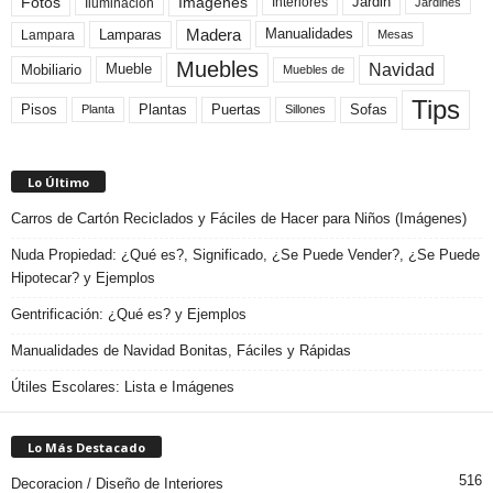
Fotos
Imagenes
Interiores
Jardin
Iluminacion
Jardines
Madera
Lamparas
Manualidades
Lampara
Mesas
Muebles
Navidad
Mobiliario
Mueble
Muebles de
Tips
Plantas
Pisos
Puertas
Sofas
Planta
Sillones
Lo Último
Carros de Cartón Reciclados y Fáciles de Hacer para Niños (Imágenes)
Nuda Propiedad: ¿Qué es?, Significado, ¿Se Puede Vender?, ¿Se Puede
Hipotecar? y Ejemplos
Gentrificación: ¿Qué es? y Ejemplos
Manualidades de Navidad Bonitas, Fáciles y Rápidas
Útiles Escolares: Lista e Imágenes
Lo Más Destacado
516
Decoracion / Diseño de Interiores