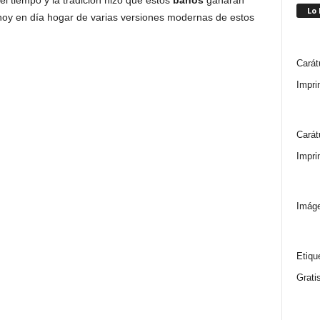
l tiempo y la tradición hizo que estos
baños
ganaran
Lo
hoy en día hogar de varias versiones modernas de estos
Carát
Impri
Carát
Impri
Imáge
Etiqu
Grati