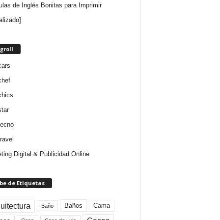
ulas de Inglés Bonitas para Imprimir
alizado]
groll
cars
chef
chics
star
tecno
ravel
ting Digital & Publicidad Online
be de Etiquetas
uitectura
Baños
Cama
Baño