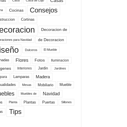
mas
Casas
Casa
Casa de Lujo
Consejos
Cocinas
na
struccion
Cortinas
ecoracion
Decoracion de
de Decoracion
raciones para Navidad
iseño
El Mueble
Dulceros
Flores
Fotos
hadas
Iluminacion
genes
Interiores
Jardin
Jardines
Madera
Lamparas
para
Mobiliario
ualidades
Mueble
Mesas
ebles
Navidad
Muebles de
Plantas
os
Puertas
Planta
Sillones
Tips
as