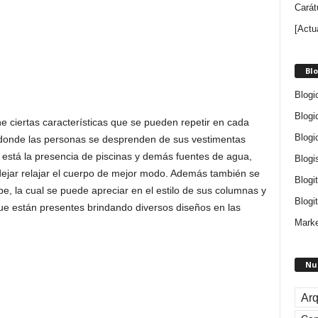
Carát
[Actu
Blo
Blogi
Blogi
e ciertas características que se pueden repetir en cada
Blogi
n donde las personas se desprenden de sus vestimentas
 está la presencia de piscinas y demás fuentes de agua,
Blogi
dejar relajar el cuerpo de mejor modo. Además también se
Blogi
, la cual se puede apreciar en el estilo de sus columnas y
Blogit
ue están presentes brindando diversos diseños en las
Marke
Nu
Arq