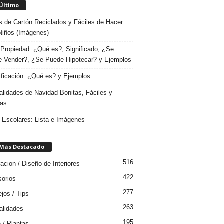
 Último
s de Cartón Reciclados y Fáciles de Hacer
Niños (Imágenes)
Propiedad: ¿Qué es?, Significado, ¿Se
 Vender?, ¿Se Puede Hipotecar? y Ejemplos
ificación: ¿Qué es? y Ejemplos
lidades de Navidad Bonitas, Fáciles y
das
s Escolares: Lista e Imágenes
 Más Destacado
516
acion / Diseño de Interiores
422
orios
277
jos / Tips
263
lidades
195
n / Plantas