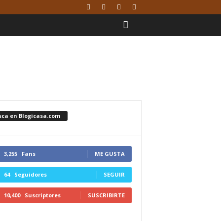
sca en Blogicasa.com
3,255
Fans
ME GUSTA
64
Seguidores
SEGUIR
10,400
Suscriptores
SUSCRIBIRTE