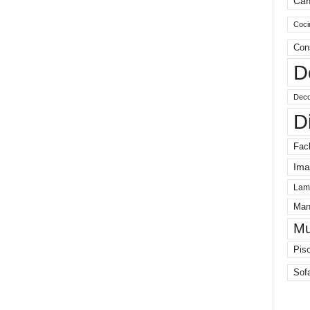
Ca
Coci
Con
D
Deco
D
Fac
Ima
Lam
Man
Mu
Pis
Sof