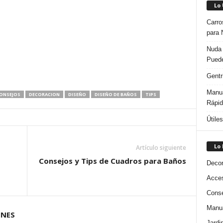
Lo
Carro
para 
Nuda 
Puede
Gentr
Manua
ONSEJOS
DECORACION
DISEÑO
DISEÑO DE BAÑOS
TIPS
Rápi
Útile
Lo
Artículo siguiente
Consejos y Tips de Cuadros para Baños
Decor
Acces
Conse
Manua
ONES
Jardi