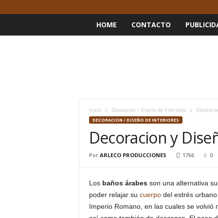
HOME
CONTACTO
PUBLICID
Inicio
Decoracion / Diseño de Interiores
Decoracio
DECORACION / DISEÑO DE INTERIORES
Decoracion y Dise
Por
ARLECO PRODUCCIONES
1766
0
Los
baños árabes
son una alternativa 
poder relajar su
cuerpo
del estrés urbano 
Imperio Romano, en las cuales se volvió 