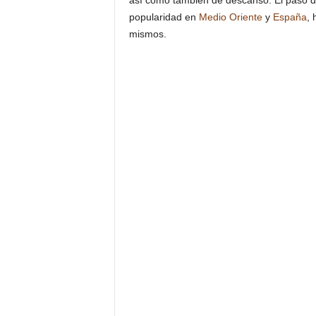
así como también de descanso. El paso de
popularidad en
Medio Oriente
y
España
, 
mismos.