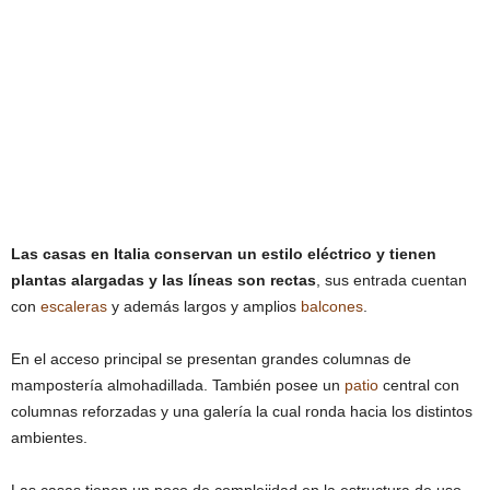
Las casas en Italia conservan un estilo eléctrico y tienen
plantas alargadas y las líneas son rectas
, sus entrada cuentan
con
escaleras
y además largos y amplios
balcones
.
En el acceso principal se presentan grandes columnas de
mampostería almohadillada. También posee un
patio
central con
columnas reforzadas y una galería la cual ronda hacia los distintos
ambientes.
Las casas tienen un poco de complejidad en la estructura de uso,