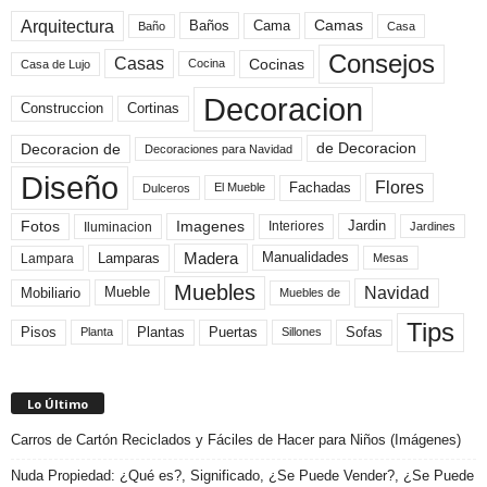
Arquitectura
Camas
Baños
Cama
Baño
Casa
Consejos
Casas
Cocinas
Cocina
Casa de Lujo
Decoracion
Construccion
Cortinas
de Decoracion
Decoracion de
Decoraciones para Navidad
Diseño
Flores
Fachadas
El Mueble
Dulceros
Fotos
Imagenes
Interiores
Jardin
Iluminacion
Jardines
Madera
Lamparas
Manualidades
Lampara
Mesas
Muebles
Navidad
Mobiliario
Mueble
Muebles de
Tips
Plantas
Pisos
Puertas
Sofas
Planta
Sillones
Lo Último
Carros de Cartón Reciclados y Fáciles de Hacer para Niños (Imágenes)
Nuda Propiedad: ¿Qué es?, Significado, ¿Se Puede Vender?, ¿Se Puede