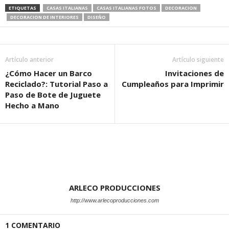
ETIQUETAS
CASAS ITALIANAS
CASAS ITALIANAS FOTOS
DECORACION
DECORACION DE INTERIORES
DISEÑO
Artículo anterior
Artículo siguiente
¿Cómo Hacer un Barco
Invitaciones de
Reciclado?: Tutorial Paso a
Cumpleaños para Imprimir
Paso de Bote de Juguete
Hecho a Mano
ARLECO PRODUCCIONES
http://www.arlecoproducciones.com
1 COMENTARIO