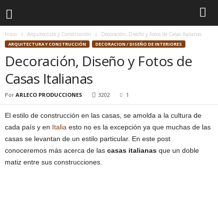
Inicio
Arquitectura y Construcción
Decoración, Diseño y Fotos de Casas Italianas
ARQUITECTURA Y CONSTRUCCIÓN
DECORACION / DISEÑO DE INTERIORES
Decoración, Diseño y Fotos de
Casas Italianas
Por
ARLECO PRODUCCIONES
3202
1
El estilo de construcción en las casas, se amolda a la cultura de
cada país y en
Italia
esto no es la excepción ya que muchas de las
casas se levantan de un estilo particular. En este post
conoceremos más acerca de las
casas italianas
que un doble
matiz entre sus construcciones.