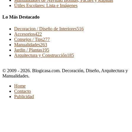
Manualidades de Navidad Bonitas, Fáciles y Rápidas
Útiles Escolares: Lista e Imágenes
Lo Más Destacado
Decoracion / Diseño de Interiores
516
Accesorios
422
Consejos / Tips
277
Manualidades
263
Jardin / Plantas
195
Arquitectura y Construcción
185
© 2009 - 2026. Blogicasa.com. Decoración, Diseño, Arquitectura y
Manualidades.
Home
Contacto
Publicidad