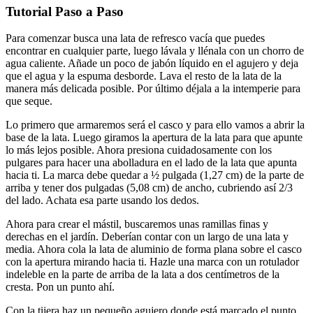
Tutorial Paso a Paso
Para comenzar busca una lata de refresco vacía que puedes
encontrar en cualquier parte, luego lávala y llénala con un chorro de
agua caliente. Añade un poco de jabón líquido en el agujero y deja
que el agua y la espuma desborde. Lava el resto de la lata de la
manera más delicada posible. Por último déjala a la intemperie para
que seque.
Lo primero que armaremos será el casco y para ello vamos a abrir la
base de la lata. Luego giramos la apertura de la lata para que apunte
lo más lejos posible. Ahora presiona cuidadosamente con los
pulgares para hacer una abolladura en el lado de la lata que apunta
hacia ti. La marca debe quedar a ½ pulgada (1,27 cm) de la parte de
arriba y tener dos pulgadas (5,08 cm) de ancho, cubriendo así 2/3
del lado. Achata esa parte usando los dedos.
Ahora para crear el mástil, buscaremos unas ramillas finas y
derechas en el jardín. Deberían contar con un largo de una lata y
media. Ahora cola la lata de aluminio de forma plana sobre el casco
con la apertura mirando hacia ti. Hazle una marca con un rotulador
indeleble en la parte de arriba de la lata a dos centímetros de la
cresta. Pon un punto ahí.
Con la tijera haz un pequeño agujero donde está marcado el punto.