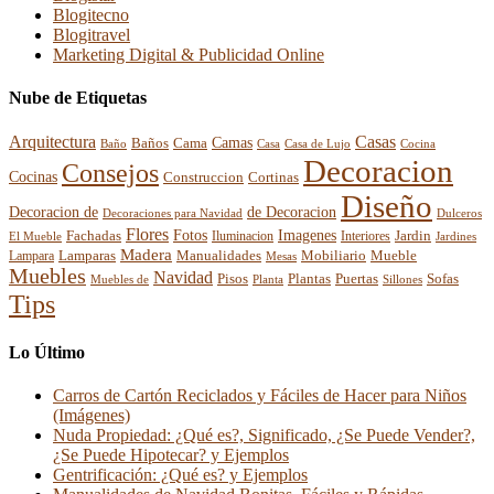
Blogitecno
Blogitravel
Marketing Digital & Publicidad Online
Nube de Etiquetas
Arquitectura
Casas
Baños
Camas
Cama
Casa
Cocina
Baño
Casa de Lujo
Decoracion
Consejos
Cocinas
Construccion
Cortinas
Diseño
Decoracion de
de Decoracion
Decoraciones para Navidad
Dulceros
Flores
Fotos
Imagenes
Fachadas
Interiores
Jardin
El Mueble
Iluminacion
Jardines
Madera
Lamparas
Mobiliario
Manualidades
Mueble
Lampara
Mesas
Muebles
Navidad
Pisos
Plantas
Puertas
Sofas
Muebles de
Planta
Sillones
Tips
Lo Último
Carros de Cartón Reciclados y Fáciles de Hacer para Niños
(Imágenes)
Nuda Propiedad: ¿Qué es?, Significado, ¿Se Puede Vender?,
¿Se Puede Hipotecar? y Ejemplos
Gentrificación: ¿Qué es? y Ejemplos