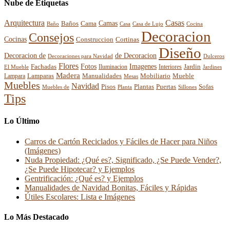
Nube de Etiquetas
Arquitectura
Casas
Baños
Camas
Cama
Casa
Cocina
Baño
Casa de Lujo
Decoracion
Consejos
Cocinas
Construccion
Cortinas
Diseño
Decoracion de
de Decoracion
Decoraciones para Navidad
Dulceros
Flores
Fotos
Imagenes
Fachadas
Interiores
Jardin
El Mueble
Iluminacion
Jardines
Madera
Lamparas
Mobiliario
Manualidades
Mueble
Lampara
Mesas
Muebles
Navidad
Pisos
Plantas
Puertas
Sofas
Muebles de
Planta
Sillones
Tips
Lo Último
Carros de Cartón Reciclados y Fáciles de Hacer para Niños
(Imágenes)
Nuda Propiedad: ¿Qué es?, Significado, ¿Se Puede Vender?,
¿Se Puede Hipotecar? y Ejemplos
Gentrificación: ¿Qué es? y Ejemplos
Manualidades de Navidad Bonitas, Fáciles y Rápidas
Útiles Escolares: Lista e Imágenes
Lo Más Destacado