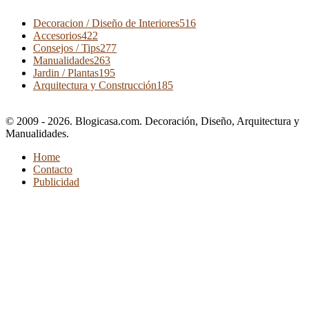
Decoracion / Diseño de Interiores
516
Accesorios
422
Consejos / Tips
277
Manualidades
263
Jardin / Plantas
195
Arquitectura y Construcción
185
© 2009 - 2026. Blogicasa.com. Decoración, Diseño, Arquitectura y
Manualidades.
Home
Contacto
Publicidad