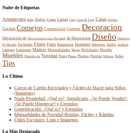
Nube de Etiquetas
Arquitectura
Casas
Baños
Camas
Cama
Casa
Cocina
Baño
Casa de Lujo
Decoracion
Consejos
Cocinas
Construccion
Cortinas
Diseño
Decoracion de
de Decoracion
Decoraciones para Navidad
Dulceros
Flores
Fotos
Imagenes
Fachadas
Interiores
Jardin
El Mueble
Iluminacion
Jardines
Madera
Lamparas
Mobiliario
Manualidades
Mueble
Lampara
Mesas
Muebles
Navidad
Pisos
Plantas
Puertas
Sofas
Muebles de
Planta
Sillones
Tips
Lo Último
Carros de Cartón Reciclados y Fáciles de Hacer para Niños
(Imágenes)
Nuda Propiedad: ¿Qué es?, Significado, ¿Se Puede Vender?,
¿Se Puede Hipotecar? y Ejemplos
Gentrificación: ¿Qué es? y Ejemplos
Manualidades de Navidad Bonitas, Fáciles y Rápidas
Útiles Escolares: Lista e Imágenes
Lo Más Destacado