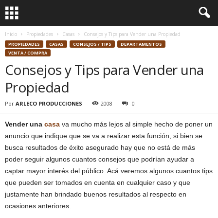
Inicio
Propiedades
Casas
Consejos y Tips para Vender una Propiedad
PROPIEDADES
CASAS
CONSEJOS / TIPS
DEPARTAMENTOS
VENTA / COMPRA
Consejos y Tips para Vender una
Propiedad
Por
ARLECO PRODUCCIONES
2008
0
Vender una
casa
va mucho más lejos al simple hecho de poner un
anuncio que indique que se va a realizar esta función, si bien se
busca resultados de éxito asegurado hay que no está de más
poder seguir algunos cuantos consejos que podrían ayudar a
captar mayor interés del público. Acá veremos algunos cuantos tips
que pueden ser tomados en cuenta en cualquier caso y que
justamente han brindado buenos resultados al respecto en
ocasiones anteriores.