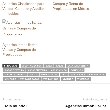
Anuncios Clasificados para
Compra y Renta de
Vender, Comprar y Alquilar
Propiedades en México
Inmuebles
Agencias Inmobiliarias:
Ventas y Compras de
Propiedades
ETIQUETAS
APARTAMENTOS
CASA
CASAS
CASAS A LA VENTA
CASAS DE VENTA
CASAS EN VENTA
CASAS VENTA
CONSEJOS
DEPARTAMENTOS
PISOS
PROPIEDADES
TIPS
VENTA CASA
VENTA CASAS
VENTA DE
VENTA DE CASAS
VENTA PISOS
VIVIENDA
VIVIENDAS
Artículo anterior
Artículo siguiente
¡Hola mundo!
Agencias Inmobiliarias: