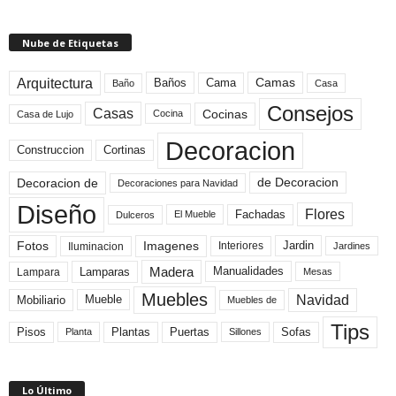
Nube de Etiquetas
Arquitectura
Camas
Baños
Cama
Baño
Casa
Consejos
Casas
Cocinas
Cocina
Casa de Lujo
Decoracion
Construccion
Cortinas
de Decoracion
Decoracion de
Decoraciones para Navidad
Diseño
Flores
Fachadas
El Mueble
Dulceros
Fotos
Imagenes
Interiores
Jardin
Iluminacion
Jardines
Madera
Lamparas
Manualidades
Lampara
Mesas
Muebles
Navidad
Mobiliario
Mueble
Muebles de
Tips
Plantas
Pisos
Puertas
Sofas
Planta
Sillones
Lo Último