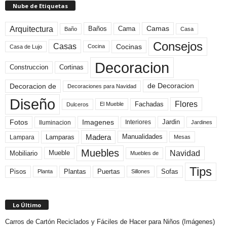
Nube de Etiquetas
Arquitectura
Camas
Baños
Cama
Baño
Casa
Consejos
Casas
Cocinas
Cocina
Casa de Lujo
Decoracion
Construccion
Cortinas
de Decoracion
Decoracion de
Decoraciones para Navidad
Diseño
Flores
Fachadas
El Mueble
Dulceros
Fotos
Imagenes
Interiores
Jardin
Iluminacion
Jardines
Madera
Lamparas
Manualidades
Lampara
Mesas
Muebles
Navidad
Mobiliario
Mueble
Muebles de
Tips
Plantas
Pisos
Puertas
Sofas
Planta
Sillones
Lo Último
Carros de Cartón Reciclados y Fáciles de Hacer para Niños (Imágenes)