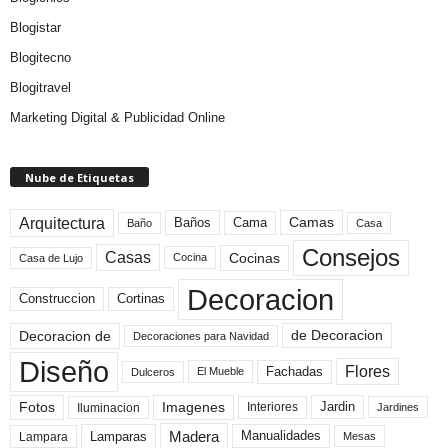
Blogistar
Blogitecno
Blogitravel
Marketing Digital & Publicidad Online
Nube de Etiquetas
Arquitectura
Camas
Baños
Cama
Baño
Casa
Consejos
Casas
Cocinas
Cocina
Casa de Lujo
Decoracion
Construccion
Cortinas
de Decoracion
Decoracion de
Decoraciones para Navidad
Diseño
Flores
Fachadas
El Mueble
Dulceros
Fotos
Imagenes
Interiores
Jardin
Iluminacion
Jardines
Madera
Lamparas
Manualidades
Lampara
Mesas