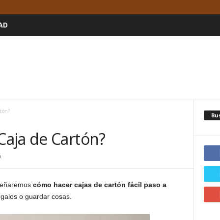
AD
tón?
Bu
aja de Cartón?
0
nseñaremos
cómo hacer cajas de cartón fácil paso a
regalos o guardar cosas.