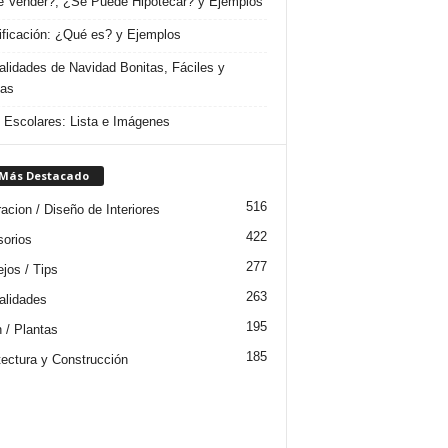
 Vender?, ¿Se Puede Hipotecar? y Ejemplos
ificación: ¿Qué es? y Ejemplos
lidades de Navidad Bonitas, Fáciles y
das
s Escolares: Lista e Imágenes
 Más Destacado
516
acion / Diseño de Interiores
422
orios
277
jos / Tips
263
lidades
195
n / Plantas
185
tectura y Construcción