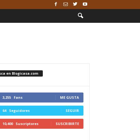
sca en Blogicasa.com
3,255
Fans
ME GUSTA
64
Seguidores
SEGUIR
10,400
Suscriptores
SUSCRIBIRTE