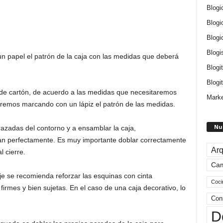
Blogi
Blogi
Blogi
Blogi
n papel el patrón de la caja con las medidas que deberá
Blogi
Blogit
de cartón, de acuerdo a las medidas que necesitaremos
Marke
Iremos marcando con un lápiz el patrón de las medidas.
Nu
razadas del contorno y a ensamblar la caja,
n perfectamente. Es muy importante doblar correctamente
Arq
l cierre.
Ca
je se recomienda reforzar las esquinas con cinta
Coci
rmes y bien sujetas. En el caso de una caja decorativo, lo
Con
D