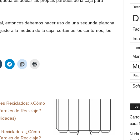
s queda es doblar las propias paredes de la caja para
Deco
D
ual, entonces debemos hacer uso de una segunda plancha
Fac
uste a la medida de la caja, cortamos los contornos, los
Ima
Lam
Man
Mu
Pis
Sof
Lo
Carro
para 
s Reciclados: ¿Cómo
Nuda 
aroles de Reciclaje?