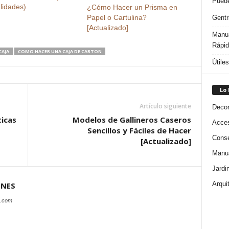
Puede
lidades)
¿Cómo Hacer un Prisma en
Papel o Cartulina?
Gentr
[Actualizado]
Manua
Rápi
CAJA
COMO HACER UNA CAJA DE CARTON
Útile
Lo
Artículo siguiente
Decor
ticas
Modelos de Gallineros Caseros
Acces
Sencillos y Fáciles de Hacer
Conse
[Actualizado]
Manua
Jardi
Arqui
ONES
s.com