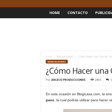
HOME
CONTACTO
PUBLICID
Inicio
Manualidades
¿Cómo Hacer una Caja de Car
MANUALIDADES
¿Cómo Hacer una C
Por
ARLECO PRODUCCIONES
2405
En esta ocasión en Blogicasa.com, te e
paso
, la cual podrás utilizar para hacer 