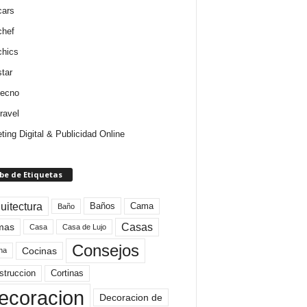
cars
chef
chics
star
tecno
ravel
ting Digital & Publicidad Online
be de Etiquetas
uitectura
Baños
Cama
Baño
mas
Casas
Casa
Casa de Lujo
Consejos
Cocinas
na
struccion
Cortinas
ecoracion
Decoracion de