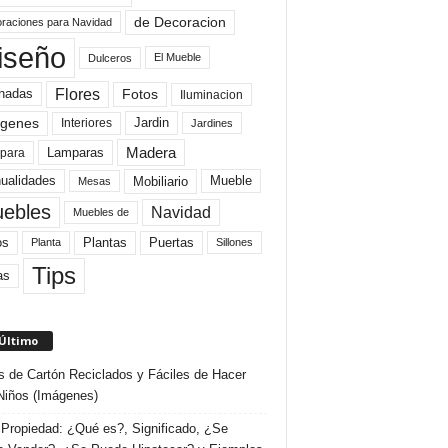
de Decoracion
raciones para Navidad
iseño
El Mueble
Dulceros
Flores
Fotos
hadas
Iluminacion
genes
Interiores
Jardin
Jardines
Madera
Lamparas
para
Mobiliario
ualidades
Mueble
Mesas
ebles
Navidad
Muebles de
Plantas
os
Puertas
Planta
Sillones
Tips
as
 Último
s de Cartón Reciclados y Fáciles de Hacer
Niños (Imágenes)
Propiedad: ¿Qué es?, Significado, ¿Se