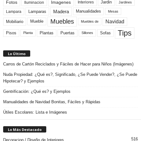
Fotos
Imagenes
Interiores
Jardin
Iluminacion
Jardines
Madera
Lamparas
Manualidades
Lampara
Mesas
Muebles
Navidad
Mobiliario
Mueble
Muebles de
Tips
Plantas
Pisos
Puertas
Sofas
Planta
Sillones
Lo Último
Carros de Cartón Reciclados y Fáciles de Hacer para Niños (Imágenes)
Nuda Propiedad: ¿Qué es?, Significado, ¿Se Puede Vender?, ¿Se Puede
Hipotecar? y Ejemplos
Gentrificación: ¿Qué es? y Ejemplos
Manualidades de Navidad Bonitas, Fáciles y Rápidas
Útiles Escolares: Lista e Imágenes
Lo Más Destacado
516
Decoracion / Diseño de Interiores