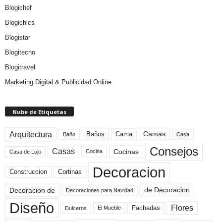
Blogichef
Blogichics
Blogistar
Blogitecno
Blogitravel
Marketing Digital & Publicidad Online
Nube de Etiquetas
Arquitectura
Camas
Baños
Cama
Baño
Casa
Consejos
Casas
Cocinas
Cocina
Casa de Lujo
Decoracion
Construccion
Cortinas
de Decoracion
Decoracion de
Decoraciones para Navidad
Diseño
Flores
Fachadas
El Mueble
Dulceros