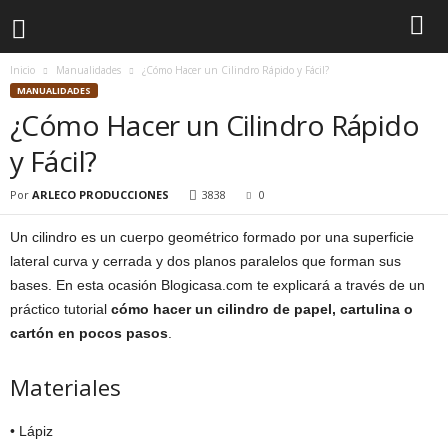
Inicio
Manualidades
¿Cómo Hacer un Cilindro Rápido y Fácil?
MANUALIDADES
¿Cómo Hacer un Cilindro Rápido
y Fácil?
Por
ARLECO PRODUCCIONES
3838
0
Un cilindro es un cuerpo geométrico formado por una superficie
lateral curva y cerrada y dos planos paralelos que forman sus
bases. En esta ocasión Blogicasa.com te explicará a través de un
práctico tutorial
cómo hacer un cilindro de papel, cartulina o
cartón en pocos pasos
.
Materiales
• Lápiz