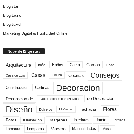
Blogistar
Blogitecno
Blogitravel
Marketing Digital & Publicidad Online
Nube de Etiquetas
Arquitectura
Camas
Baños
Cama
Baño
Casa
Consejos
Casas
Cocinas
Cocina
Casa de Lujo
Decoracion
Construccion
Cortinas
de Decoracion
Decoracion de
Decoraciones para Navidad
Diseño
Flores
Fachadas
El Mueble
Dulceros
Fotos
Imagenes
Interiores
Jardin
Iluminacion
Jardines
Madera
Lamparas
Manualidades
Lampara
Mesas