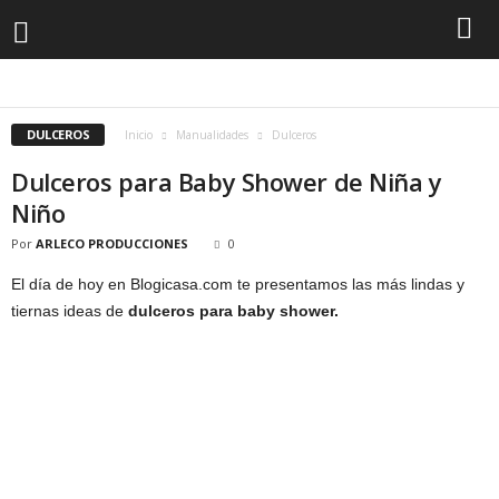
CENTROS DE MESA
DULCEROS
VELAS
DULCEROS
Inicio
Manualidades
Dulceros
Dulceros para Baby Shower de Niña y
Niño
Por
ARLECO PRODUCCIONES
0
El día de hoy en Blogicasa.com te presentamos las más lindas y
tiernas ideas de
dulceros para baby shower.