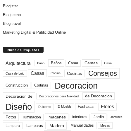
Blogistar
Blogitecno
Blogitravel
Marketing Digital & Publicidad Online
Nube de Etiquetas
Arquitectura
Camas
Baños
Cama
Baño
Casa
Consejos
Casas
Cocinas
Cocina
Casa de Lujo
Decoracion
Construccion
Cortinas
de Decoracion
Decoracion de
Decoraciones para Navidad
Diseño
Flores
Fachadas
El Mueble
Dulceros
Fotos
Imagenes
Interiores
Jardin
Iluminacion
Jardines
Madera
Lamparas
Manualidades
Lampara
Mesas