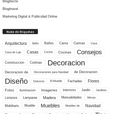
Blogitecno
Blogitravel
Marketing Digital & Publicidad Online
Nube de Etiquetas
Arquitectura
Camas
Baños
Cama
Baño
Casa
Consejos
Casas
Cocinas
Cocina
Casa de Lujo
Decoracion
Construccion
Cortinas
de Decoracion
Decoracion de
Decoraciones para Navidad
Diseño
Flores
Fachadas
El Mueble
Dulceros
Fotos
Imagenes
Interiores
Jardin
Iluminacion
Jardines
Madera
Lamparas
Manualidades
Lampara
Mesas
Muebles
Navidad
Mobiliario
Mueble
Muebles de