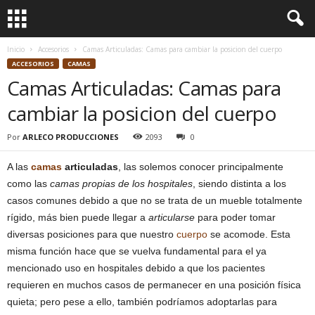
Inicio
Accesorios
Camas Articuladas: Camas para cambiar la posicion del cuerpo
ACCESORIOS
CAMAS
Camas Articuladas: Camas para
cambiar la posicion del cuerpo
Por
ARLECO PRODUCCIONES
2093
0
A las
camas
articuladas
, las solemos conocer principalmente
como las
camas propias de los hospitales
, siendo distinta a los
casos comunes debido a que no se trata de un mueble totalmente
rígido, más bien puede llegar a
articularse
para poder tomar
diversas posiciones para que nuestro
cuerpo
se acomode. Esta
misma función hace que se vuelva fundamental para el ya
mencionado uso en hospitales debido a que los pacientes
requieren en muchos casos de permanecer en una posición física
quieta; pero pese a ello, también podríamos adoptarlas para