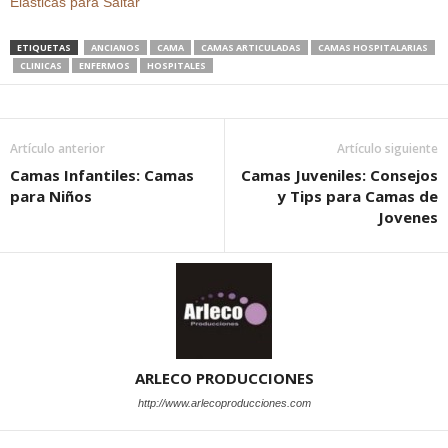
Elasticas para Saltar
ETIQUETAS
ANCIANOS
CAMA
CAMAS ARTICULADAS
CAMAS HOSPITALARIAS
CLINICAS
ENFERMOS
HOSPITALES
Artículo anterior
Artículo siguiente
Camas Infantiles: Camas
Camas Juveniles: Consejos
para Niños
y Tips para Camas de
Jovenes
ARLECO PRODUCCIONES
http://www.arlecoproducciones.com