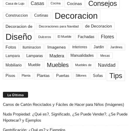
Consejos
Casas
Cocinas
Cocina
Casa de Lujo
Decoracion
Construccion
Cortinas
de Decoracion
Decoracion de
Decoraciones para Navidad
Diseño
Flores
Fachadas
El Mueble
Dulceros
Fotos
Imagenes
Interiores
Jardin
Iluminacion
Jardines
Madera
Lamparas
Manualidades
Lampara
Mesas
Muebles
Navidad
Mobiliario
Mueble
Muebles de
Tips
Plantas
Pisos
Puertas
Sofas
Planta
Sillones
Lo Último
Carros de Cartón Reciclados y Fáciles de Hacer para Niños (Imágenes)
Nuda Propiedad: ¿Qué es?, Significado, ¿Se Puede Vender?, ¿Se Puede
Hipotecar? y Ejemplos
Gentrificación: ¿Qué es? y Ejemplos