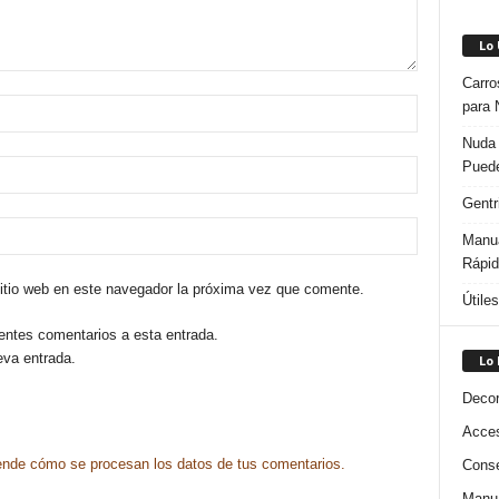
Lo
Carro
para 
Nuda 
Puede
Gentr
Manua
Rápi
sitio web en este navegador la próxima vez que comente.
Útile
ientes comentarios a esta entrada.
eva entrada.
Lo
Decor
Acces
nde cómo se procesan los datos de tus comentarios.
Conse
Manua