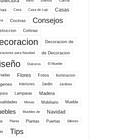
uitectura
Baños
Cama
Baño
mas
Casas
Casa
Casa de Lujo
Consejos
Cocinas
na
struccion
Cortinas
ecoracion
Decoracion de
de Decoracion
raciones para Navidad
iseño
El Mueble
Dulceros
Flores
Fotos
hadas
Iluminacion
genes
Interiores
Jardin
Jardines
Madera
Lamparas
para
Mobiliario
ualidades
Mueble
Mesas
ebles
Navidad
Muebles de
Plantas
os
Puertas
Planta
Sillones
Tips
as