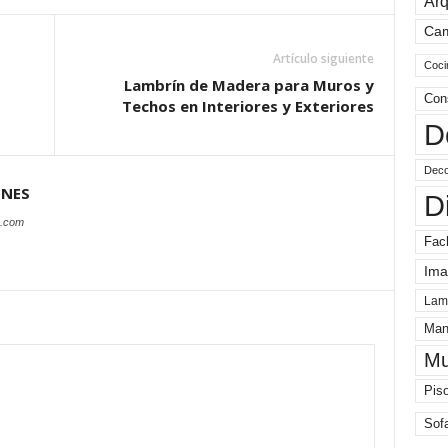
Arq
Ca
Artículo siguiente
Coci
Lambrín de Madera para Muros y
Con
Techos en Interiores y Exteriores
D
Deco
ONES
D
s.com
Fac
Ima
Lam
Man
Mu
Pis
Sof