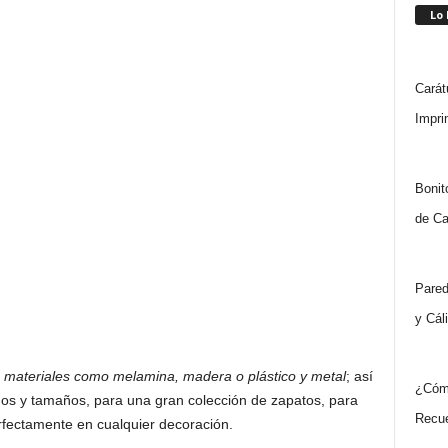
Lo
Carát
Impri
Bonit
de Ca
Pared
y Cál
s materiales como melamina, madera o plástico y metal
; así
¿Cóm
os y tamaños, para una gran colección de zapatos, para
Recue
rfectamente en cualquier decoración.