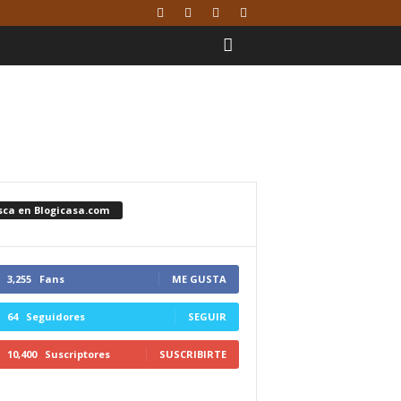
sca en Blogicasa.com
3,255
Fans
ME GUSTA
64
Seguidores
SEGUIR
10,400
Suscriptores
SUSCRIBIRTE