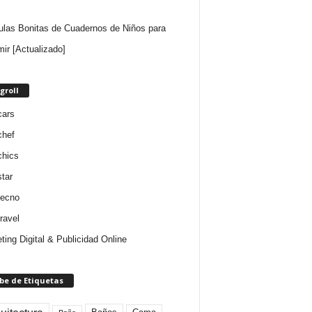
ulas Bonitas de Cuadernos de Niños para
mir [Actualizado]
groll
cars
chef
chics
star
tecno
ravel
ting Digital & Publicidad Online
be de Etiquetas