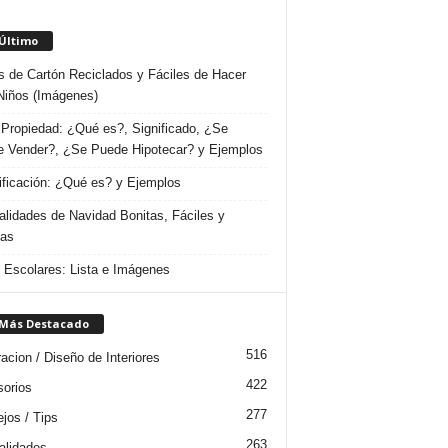
 Último
s de Cartón Reciclados y Fáciles de Hacer
Niños (Imágenes)
Propiedad: ¿Qué es?, Significado, ¿Se
 Vender?, ¿Se Puede Hipotecar? y Ejemplos
ificación: ¿Qué es? y Ejemplos
lidades de Navidad Bonitas, Fáciles y
das
s Escolares: Lista e Imágenes
 Más Destacado
516
acion / Diseño de Interiores
422
orios
277
jos / Tips
263
lidades