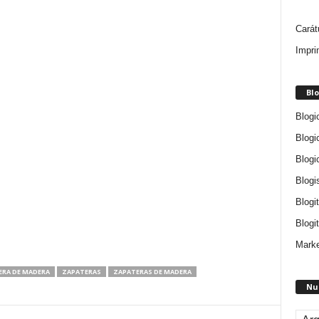
Carát
Impri
Blo
Blogi
Blogi
Blogi
Blogi
Blogi
Blogit
Marke
ERA DE MADERA
ZAPATERAS
ZAPATERAS DE MADERA
Nu