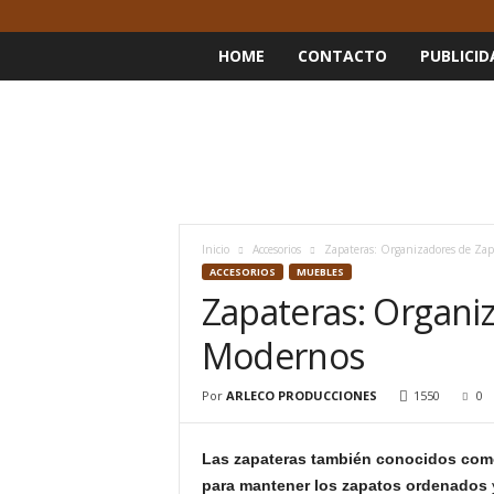
HOME
CONTACTO
PUBLICID
Inicio
Accesorios
Zapateras: Organizadores de Za
ACCESORIOS
MUEBLES
Zapateras: Organi
Modernos
Por
ARLECO PRODUCCIONES
1550
0
Las zapateras también conocidos como
para mantener los zapatos ordenados