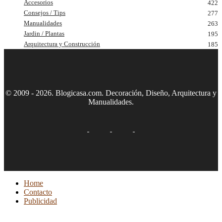
Accesorios
422
Consejos / Tips
277
Manualidades
263
Jardin / Plantas
195
Arquitectura y Construcción
185
© 2009 - 2026. Blogicasa.com. Decoración, Diseño, Arquitectura y
Manualidades.
Home
Contacto
Publicidad