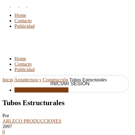
RECUPERACIÓN DE CONTRASEÑA
REGISTRARSE
Home
¡Bienvenido!
Contacto
Publicidad
Ingrese a su cuenta
tu nombre de usuario
Home
Contacto
tu contraseña
Publicidad
Inicio
Arquitectura y Construcción
Tubos Estructurales
Arquitectura y Construcción
¿Olvidaste tu contraseña?
Tubos Estructurales
Por
ARLECO PRODUCCIONES
Recupera tu contraseña
2097
0