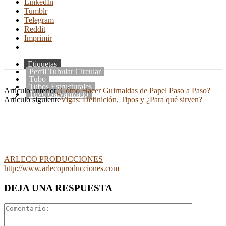
LinkedIn
Tumblr
Telegram
Reddit
Imprimir
Etiquetas
Perfil Tubular Circular
Tubo
Tubos Estructurales
Artículo anterior
¿Cómo Hacer Guirnaldas de Papel Paso a Paso?
Tuvo Galvanizado
Artículo siguiente
Vigas: Definición, Tipos y ¿Para qué sirven?
ARLECO PRODUCCIONES
http://www.arlecoproducciones.com
DEJA UNA RESPUESTA