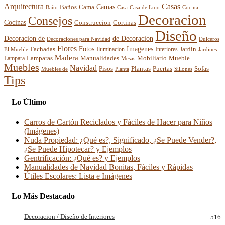
Arquitectura
Casas
Baños
Camas
Cama
Casa
Cocina
Baño
Casa de Lujo
Decoracion
Consejos
Cocinas
Construccion
Cortinas
Diseño
Decoracion de
de Decoracion
Decoraciones para Navidad
Dulceros
Flores
Fotos
Imagenes
Fachadas
Interiores
Jardin
El Mueble
Iluminacion
Jardines
Madera
Lamparas
Mobiliario
Manualidades
Mueble
Lampara
Mesas
Muebles
Navidad
Pisos
Plantas
Puertas
Sofas
Muebles de
Planta
Sillones
Tips
Lo Último
Carros de Cartón Reciclados y Fáciles de Hacer para Niños
(Imágenes)
Nuda Propiedad: ¿Qué es?, Significado, ¿Se Puede Vender?,
¿Se Puede Hipotecar? y Ejemplos
Gentrificación: ¿Qué es? y Ejemplos
Manualidades de Navidad Bonitas, Fáciles y Rápidas
Útiles Escolares: Lista e Imágenes
Lo Más Destacado
Decoracion / Diseño de Interiores
516