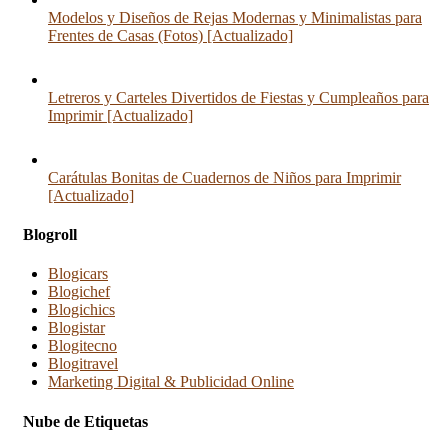
Modelos y Diseños de Rejas Modernas y Minimalistas para
Frentes de Casas (Fotos) [Actualizado]
Letreros y Carteles Divertidos de Fiestas y Cumpleaños para
Imprimir [Actualizado]
Carátulas Bonitas de Cuadernos de Niños para Imprimir
[Actualizado]
Blogroll
Blogicars
Blogichef
Blogichics
Blogistar
Blogitecno
Blogitravel
Marketing Digital & Publicidad Online
Nube de Etiquetas