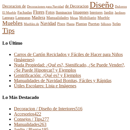
Diseño
Decoracion de
de Decoracion
Decoraciones para Navidad
Dulceros
Flores
Fotos
Imagenes
Fachadas
Interiores
Jardin
El Mueble
Iluminacion
Jardines
Madera
Lamparas
Mobiliario
Manualidades
Mueble
Lampara
Mesas
Muebles
Navidad
Pisos
Plantas
Puertas
Sofas
Muebles de
Planta
Sillones
Tips
Lo Último
Carros de Cartón Reciclados y Fáciles de Hacer para Niños
(Imágenes)
Nuda Propiedad: ¿Qué es?, Significado, ¿Se Puede Vender?,
¿Se Puede Hipotecar? y Ejemplos
Gentrificación: ¿Qué es? y Ejemplos
Manualidades de Navidad Bonitas, Fáciles y Rápidas
Útiles Escolares: Lista e Imágenes
Lo Más Destacado
Decoracion / Diseño de Interiores
516
Accesorios
422
Consejos / Tips
277
Manualidades
263
Jardin / Plantas
195