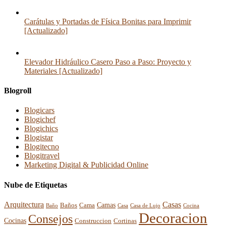
Carátulas y Portadas de Física Bonitas para Imprimir
[Actualizado]
Elevador Hidráulico Casero Paso a Paso: Proyecto y
Materiales [Actualizado]
Blogroll
Blogicars
Blogichef
Blogichics
Blogistar
Blogitecno
Blogitravel
Marketing Digital & Publicidad Online
Nube de Etiquetas
Arquitectura
Casas
Baños
Camas
Cama
Casa
Cocina
Baño
Casa de Lujo
Decoracion
Consejos
Cocinas
Construccion
Cortinas