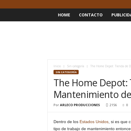
HOME
CONTACTO
PUBLICID
Inicio
Sin categoría
The Home Depot: Tienda de D
SIN CATEGORÍA
The Home Depot: 
Mantenimiento de
Por
ARLECO PRODUCCIONES
2156
0
Dentro de los
Estados Unidos
, si es que 
tipo de trabajo de mantenimiento entonces