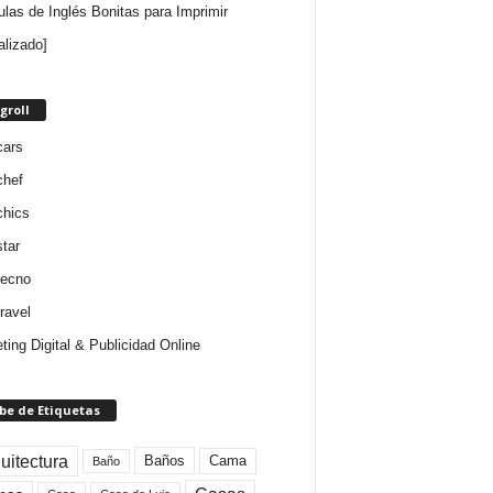
ulas de Inglés Bonitas para Imprimir
alizado]
groll
cars
chef
chics
star
tecno
ravel
ting Digital & Publicidad Online
be de Etiquetas
uitectura
Baños
Cama
Baño