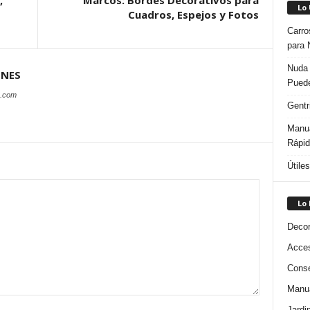
,
Marcos: Bordes Decorativos para
Lo
Cuadros, Espejos y Fotos
Carro
para 
Nuda 
ONES
Puede
s.com
Gentr
Manua
Rápi
Útile
Lo
Decor
Acces
Conse
Manua
Jardi