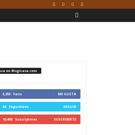
sca en Blogicasa.com
3,255
Fans
ME GUSTA
64
Seguidores
SEGUIR
10,400
Suscriptores
SUSCRIBIRTE