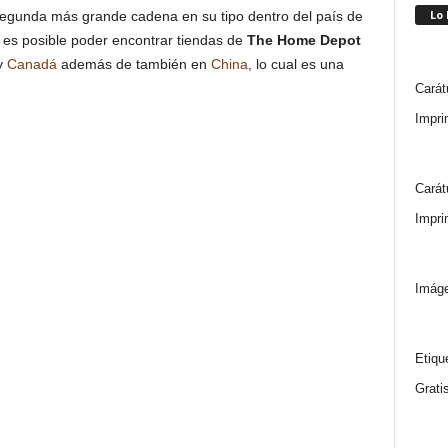
Lo
segunda más grande cadena en su tipo dentro del país de
n es posible poder encontrar tiendas de
The Home Depot
y
Canadá
además de también en
China
, lo cual es una
Carát
Impri
Carát
Impri
Imáge
Etiqu
Grati