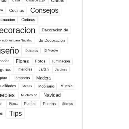
mas
Casas
Casa
Casa de Lujo
Consejos
Cocinas
na
struccion
Cortinas
ecoracion
Decoracion de
de Decoracion
raciones para Navidad
iseño
El Mueble
Dulceros
Flores
Fotos
hadas
Iluminacion
genes
Interiores
Jardin
Jardines
Madera
Lamparas
para
Mobiliario
ualidades
Mueble
Mesas
ebles
Navidad
Muebles de
Plantas
os
Puertas
Planta
Sillones
Tips
as