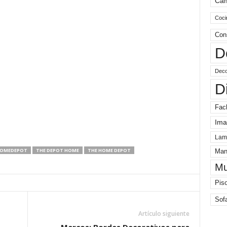
Ca
Coci
Con
D
Deco
D
Fac
Ima
Lam
OMEDEPOT
THE DEPOT HOME
THE HOME DEPOT
Man
Mu
Pis
Sof
Artículo siguiente