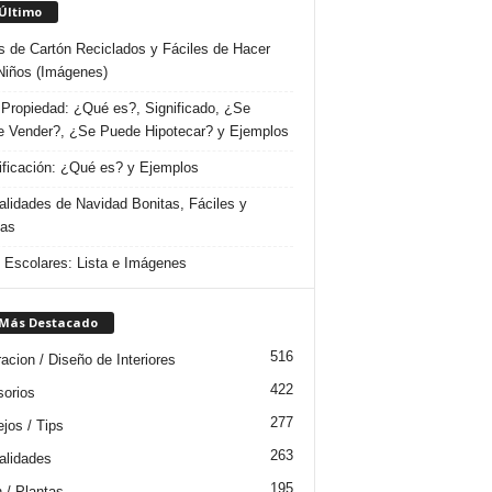
 Último
s de Cartón Reciclados y Fáciles de Hacer
Niños (Imágenes)
Propiedad: ¿Qué es?, Significado, ¿Se
 Vender?, ¿Se Puede Hipotecar? y Ejemplos
ificación: ¿Qué es? y Ejemplos
lidades de Navidad Bonitas, Fáciles y
das
s Escolares: Lista e Imágenes
 Más Destacado
516
acion / Diseño de Interiores
422
orios
277
jos / Tips
263
lidades
195
n / Plantas