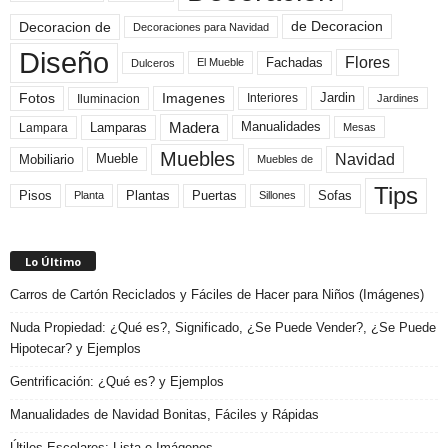
de Decoracion
Decoracion de
Decoraciones para Navidad
Diseño
Flores
Fachadas
El Mueble
Dulceros
Fotos
Imagenes
Interiores
Jardin
Iluminacion
Jardines
Madera
Lamparas
Manualidades
Lampara
Mesas
Muebles
Navidad
Mobiliario
Mueble
Muebles de
Tips
Plantas
Pisos
Puertas
Sofas
Planta
Sillones
Lo Último
Carros de Cartón Reciclados y Fáciles de Hacer para Niños (Imágenes)
Nuda Propiedad: ¿Qué es?, Significado, ¿Se Puede Vender?, ¿Se Puede
Hipotecar? y Ejemplos
Gentrificación: ¿Qué es? y Ejemplos
Manualidades de Navidad Bonitas, Fáciles y Rápidas
Útiles Escolares: Lista e Imágenes